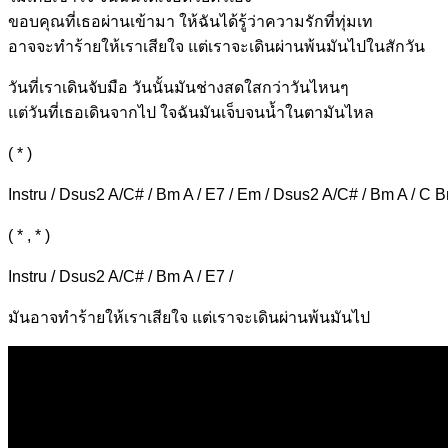
ขอบคุณ
ที่เธอผ่านเข้า
มา ให้ฉันได้
รู้ว่าความรักที่ทุ่ม
เท
อาจจะทำ
ร้ายให้เราเสียใจ แต่เราจะเดินผ่านพ้นมันไปในสักวัน
วันที่เราเดินจับมือ วันนั้นมันช่างส
ดใสกว่าวันไหนๆ
แต่วันที่เธอเดินจากไป ใจฉันมันเจ็บจน
น้ำในตามันไ
หล
( * )
Instru / Dsus2 A/C# / Bm A / E7 / Em / Dsus2 A/C# / Bm A / C Bm
( * , * )
Instru / Dsus2 A/C# / Bm A / E7 /
มันอาจทำ
ร้ายให้เราเสียใจ แต่เราจะ
เดินผ่านพ้น
มันไป