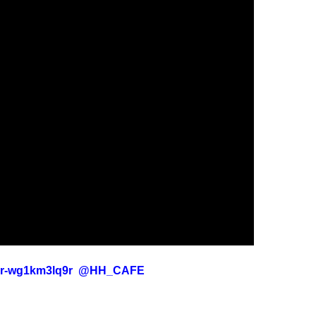
ser-wg1km3lq9r @HH_CAFE