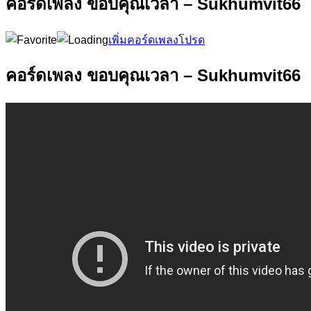
คอร์ดเพลง ขอบคุณเวลา – Sukhumvit66
เพิ่มคอร์ดเพลงโปรด
คอร์ดเพลง ขอบคุณเวลา – Sukhumvit66