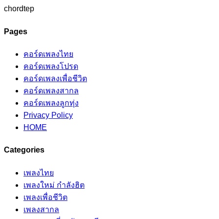
chordtep
Pages
คอร์ดเพลงไทย
คอร์ดเพลงโปรด
คอร์ดเพลงเพื่อชีวิต
คอร์ดเพลงสากล
คอร์ดเพลงลูกทุ่ง
Privacy Policy
HOME
Categories
เพลงไทย
เพลงใหม่ กำลังฮิต
เพลงเพื่อชีวิต
เพลงสากล