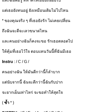
แ
ละฉันพอรู้ ที่ทำดีให้เธอยังน้อยไป
แต่เธอยังทนอยู่ ยังเหมือนเดิมไม่ไปไ
หน
* ของคุณจริง ๆ ที่เธอยั
งรัก ไม่เ
คยเปลี่ยน
ถึ
งฉันจะดีจะเ
ลวขนาดไ
หน
และคนอย่างฉันก็คงจะ
ขอ
รักเธอตล
อดไป
ให้
คุ้มที่เธอไว้
ใจ ตอบแทนวันนี้ที่ฉันมี
เธอ
Instru
: / C / G /
คนอย่างฉัน ให้มันดีกว่านี้ก็ลำบาก
แ
ต่นับจากนี้ ฉันจะดีกว่านี้ฉันรับปาก
จะยากเย็นเท่าไหร่ จะขอทำให้สุดใ
จ
(
ซ้ำ
* )