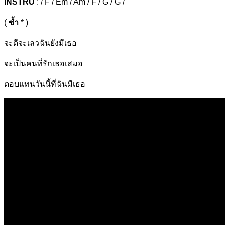
INSTRU
: / F / Em / Am / F / G / G /
(
ซ้ำ
* )
จะดีจะเลวฉันยังมีเ
ธอ
จะเป็นคนที่รักเธอ
เสมอ
ตอบแทนวันนี้ที่ฉันมี
เธอ