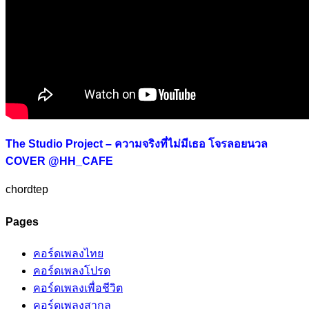
The Studio Project – ความจริงที่ไม่มีเธอ โจรลอยนวล
COVER @HH_CAFE
chordtep
Pages
คอร์ดเพลงไทย
คอร์ดเพลงโปรด
คอร์ดเพลงเพื่อชีวิต
คอร์ดเพลงสากล