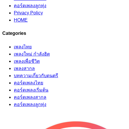
คอร์ดเพลงลูกทุ่ง
Privacy Policy
HOME
Categories
เพลงไทย
เพลงใหม่ กำลังฮิต
เพลงเพื่อชีวิต
เพลงสากล
บทความเกี่ยวกับดนตรี
คอร์ดเพลงไทย
คอร์ดเพลงเริ่มต้น
คอร์ดเพลงสากล
คอร์ดเพลงลูกทุ่ง