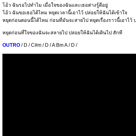
โ
อ้ว ฉันรอไปทำ
ไม เมื่อใจขอ
งฉันและเธอต่
างรู้ดีอยู่
โ
อ้ว ฉันขอเธอไ
ด้ไหม หยุดเวล
านี้เอาไว้ ปล่อยให้
ฉันได้เข้าใจ
หยุดก่อนตอ
นนี้ได้ไหม ก่อน
ที่มันจะสา
ยไป หยุดเรื่องรา
วนี้เอาไว้ 
หยุดก่อน
ที่ใจของฉันจะ
สลายไป
ปล่อยใ
ห้ฉันได้เดินไป สักที
OUTRO
/ D / C#m / D / A Bm A / D /