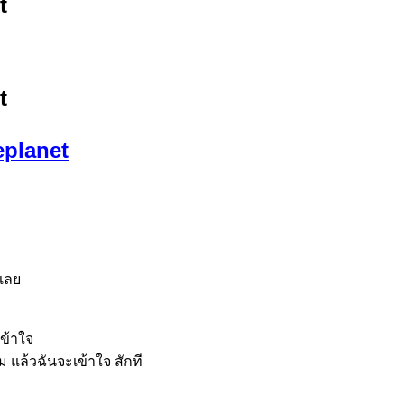
t
t
eplanet
ู้เลย
เข้าใจ
หม
แล้วฉันจะเข้าใจ สักที