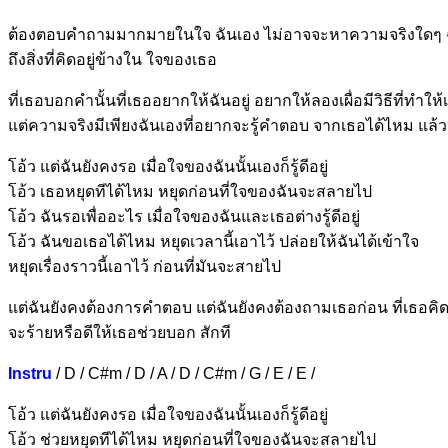
ต้องตอบคำถามมากมาย
ในใจ ฉันเ
อง ไม่อาจจะหาความจริงใ
ดๆ
ถึงสิ่งที่คิดอยู่ข้
างใน ใจของ
เธอ
ที่เธอบ
อกคำนั้นที่เธออยาก
ให้ฉันอยู่ อยากให้
ลองเผื่อมีวิธีที่ทำใ
ห้
แต่ความจ
ริงมีเพียงฉันเองที่อยาก
จะรู้คำตอบ จากเ
ธอได้ไหม แ
ล้
โ
อ้ว แต่ฉันยังคง
รอ เมื่อใจของ
ฉันนั้นเองก็รู้
ดีอยู่
โ
อ้ว เธอหยุดทีได้
ไหม หยุดก่อน
ที่ใจของฉันจะส
ลายไป
โอ้ว ฉันรอเพื่อ
อะไร เมื่อใจขอ
งฉันและเธอต่า
งรู้ดีอยู่
โอ้ว ฉันขอเธอ
ได้ไหม หยุดเวล
านี้เอาไว้ ปล่อยให้
ฉันได้เข้าใจ
หยุดเรื่องราว
นี้เอาไว้ ก่อ
นที่มันจะสายไป
แ
ต่ฉันยังคงต้องการคำ
ตอบ แต่
ฉันยังคงต้องถามเธอ
ก่อน ที่เธอ
คิด
จะ
ร้ายหรือดีให้เธอช่วยบ
อก
สั
กที
Instru
/ D / C#m / D / A / D / C#m / G / E / E /
โอ้ว แต่ฉันยัง
คงรอ เมื่อใจขอ
งฉันนั้นเอง
ก็รู้ดีอยู่
โอ้ว ช่วยหยุดทีไ
ด้ไหม หยุดก่อน
ที่ใจของฉันจะ
สลายไป