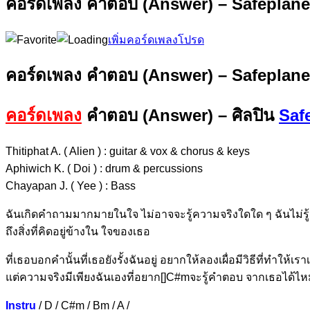
คอร์ดเพลง คำตอบ (Answer) – Safeplane
เพิ่มคอร์ดเพลงโปรด
คอร์ดเพลง คำตอบ (Answer) – Safeplane
คอร์ดเพลง
คำตอบ (Answer) – ศิลปิน
Saf
Thitiphat A. ( Alien ) : guitar & vox & chorus & keys
Aphiwich K. ( Doi ) : drum & percussions
Chayapan J. ( Yee ) : Bass
ฉันเกิดคำถามมากมาย
ในใจ
ไม่อาจจะรู้ความจริงใดใ
ด ๆ
ฉันไม่
ร
ถึงสิ่งที่คิดอยู่ข้
างใน ใจของ
เธอ
ที่เธอบ
อกคำนั้นที่เธอยัง
รั้งฉันอยู่ อยากให้
ลองเผื่อมีวิธีที่ทำใ
ห้เรา
แต่ความ
จริงมีเพียงฉันเองที่อยาก[]C#mจะรู้คำตอบ จาก
เธอได้ไ
Instru
/ D / C#m / Bm / A /