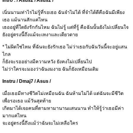
Intro : / Asus2 / Asus2 /
เนิ่นนานเท่าไรไม่รู้ที่รอเธอ ฉันจำไม่ได้
ที่
จำได้ดีคือฉันมีเพียง
เธอ แม้นานสักแค่ไหน
เธออยู่ที่
ใดยังรักกันไหม ฉันไม่
รู้ แต่ที่รู้
คือฉันนั้นยัง
ไม่เปลี่ยนใจ
ยังอยู่ตรงนี้
ถึงแม้จะเหงาและเดียวด
าย
* ไม่ผิดใช่ไหม
ที่ฉันจะยังรักเธอ
ไม่ว่าเธอ
กับฉันวันนี้จะอยู่แสน
ไ
กล
ก็ยังจะรอ
อย่างมีความหวัง ยังคง
ไม่เปลี่ยนไป
ไม่ว่าใค
รจะมองว่าฉันงมง
าย ฉันก็ยังเหมือนเดิม
Instru / Dmaj7 / Asus /
เมื่
อเธอมีทางชีวิตไม่เหมือนฉัน ฉันห้ามไม่ได้
แต่
ฉันจะมีชีวิต
เพื่อรอเธอ แม้วันสุดท้าย
เกิดมาได้เจอ
คนที่ตามหามานานแส
นนาน ทำให้รู้
ว่าเธอมีค่า
มากแค่ไห
น
จะอยู่ตรงนี้
ถึงแม้ว่าฉันจะไม่เหลื
อใคร