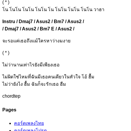
( * )
โน โนโน โนโน โนโน โน โนโน โนโน โนโน วาฮา
Instru / Dmaj7 / Asus2 / Bm7 / Asus2 /
/ Dmaj7 / Asus2 / Bm7 E / Asus2 /
จะรอแค่เ
ธอถึงแม้ใครหาว่างมงา
ย
( * )
ไม่ว่าน
านเท่าไรยังมีเพียงเ
ธอ
ไม่ผิดใช่ไหม
ที่ฉันมีเธอคนเดี
ยวในหัวใจ
โอ้ ฮื้ม
ไม่ว่
ายังไง
ฮื้ม ฉันก็จะรั
กเธอ
ฮืม
chordtep
Pages
คอร์ดเพลงไทย
คอร์ดเพลงโปรด