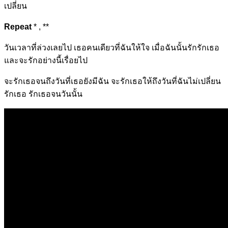
เปลี่ยน
Repeat
* , **
วันเวลาที่ล่วงเล
ยไป เธอคนเดียวที่
ฉันให้ใจ เมื่อ
ฉันนั้นรักรักเธอ
และจะรักอย่างนี้เรื่อยไป
จะรักเธอจนถึงวันที่เธอยั
งมีฉัน จะรักเธอให้ถึงวัน
ที่ฉันไม่เปลี่ยน
รักเธ
อ รักเธอ
จนวันนั้น