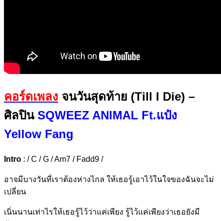
คอร์ดเพลง
จนวันสุดท้าย (Till I Die) –
ศิลปิน
SQWEEZ ANIMAL Ft.แป๋ง
Yellow Fang
Intro
: / C / G / Am7 / Fadd9 /
อาจมีบา
งวันที่เราต้อง
ห่างไกล
ให้เธอรู้เ
อาไว้ในใจของฉั
นจะไม่
เป
ลี่ยน
เนิ่นนานเท่
าไรให้เธอรู้ไว้
ว่าแค่เ
พียง
รู้ไว้แ
ค่เพียงว่าเธ
อยังมี