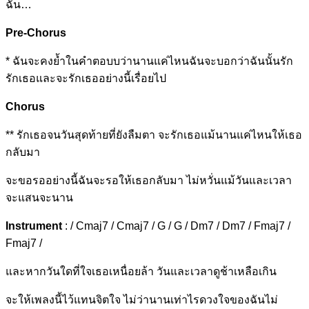
ฉัน…
Pre-Chorus
*
ฉันจะคงย้ำในคำต
อบบว่านานแค่ไหน
ฉันจะบอกว่
าฉันนั้นรัก
รักเธอและจะรักเธออย่างนี้เรื่อยไป
Chorus
**
รักเธอจนวั
นสุดท้ายที่ยัง
ลืมตา
จะรักเธอ
แม้นานแค่ไหนใ
ห้เธอ
กลับมา
จะขอรออย่
างนี้ฉันจะรอ
ให้เธอกลั
บมา ไม่หวั่นแม้
วันและเวลา
จะ
แสนจะนาน
Instrument
: / Cmaj7 / Cmaj7 / G / G / Dm7 / Dm7 / Fmaj7 /
Fmaj7 /
และหากวั
นใดที่ใจเธอเห
นื่อยล้
า วันแ
ละเวลาดูช้าเ
หลือเกิน
จะให้เพล
งนี้ไว้แทน
จิตใจ ไม่ว่
านานเท่าไรดวงใจของฉันไม่