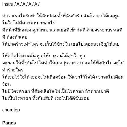
Instru / A / A / A / A /
คำว่าเธอไม่รักทำให้ฉันปลง ทั้งที่ฉันยังรัก ฉันก็คงจะได้แต่พูด
ใน
ใจ ไม่มีความห
มายอะไร
มีหน้าที่ยืนมอง ดูภาพเ
ขาและเธอที่เข้ากันดี ด้วยจร
รยาบรรณที่
มี ต้องทำเฉ
ย
ให้ปวดร้าวเท่าไหร่ จะเก็บ
ไว้ข้างใน เธอไปเหอะนะเชิญได้เ
ลย
ให้อดีตได้ผ่านพ้น ฮู
ว
ให้บางคนได้สุขใจ ฮูว
จะยอมให้ทิ้งกันไ
ป ไม่ทำให้เธอวุ่น
วาย จะยอมให้ทิ้งกันไป
จะไม่
ทำร้ายใ
คร
ให้เธอไว้ใจได้
เธอจะไม่เดือดร้อน
ให้เขาไว้ใจได้
เขาจะไม่เดือด
ร้อน
ไม่มีใครหรอก ที่ต้องเสียใจ
ไม่เป็นไรหรอก ถ้าหากเขาดี
ไม่เป็นไรหรอก ทิ้งกันเสียที
เธอไปได้ดีฉันยอ
ม
chordtep
Pages