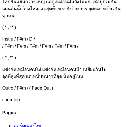
โลกอันแสนกว้างใหญ่ แต่ดูเหมือนมันยัง
ไม่พอ ใช้อยู่ร่วมกัน
แผ่นดินนี้กว้างใหญ่ แต่สุดท้ายเรายัง
ต้องการ จุดหมายเดียวกัน
ทุกคน
( * , ** )
Instru / F#m / D /
/ F#m / F#m / F#m / F#m / F#m / F#m /
( * , ** )
แข่งกันเห
มือนคนโง่ แข่งกันเหมือนคนบ้า เหยียบกั
นไป
จุดที่สูงที่สุ
ด แต่เหน็บหนาวที่สุด นั้นอยู่ไห
น
Outro / F#m / ( Fade Out )
chordtep
Pages
คอร์ดเพลงไทย