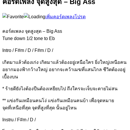
คอร์ดเพลง จุดสูงสุด – Big Ass
เพิ่มคอร์ดเพลงโปรด
คอร์ดเพลง จุดสูงสุด – Big Ass
Tune down 1/2 tone to Eb
Intro / F#m / D / F#m / D /
เกิดมาแล้วต้องเก่ง เกิดมาแล้วต้องอยู่เหนื
อใคร ยิ่งใหญ่เหนือคน
อยากมองฟ้ากว้างใหญ่ อยากจะคว้าเมฆที่แ
สนไกล ชีวิตต้องอยู่
เบื้องบน
*
ร้ายดียังไงต้องปี
นต้องเหยียบไป
ถึงใครจะเจ็บจะตาย
ไม่สน
** แข่งกันเห
มือนคนโง่ แข่งกันเหมือนคนบ้า เพื่อจุ
ดหมาย
จุดที่เห
นือที่สุด จุดที่สูงที่สุด นั้นอ
ยู่ไหน
Instru / F#m / D /