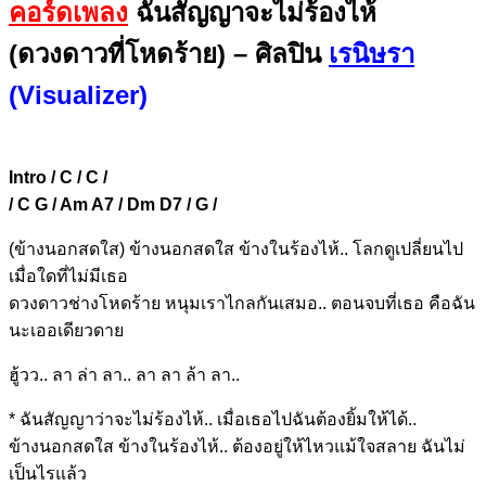
คอร์ดเพลง
ฉันสัญญาจะไม่ร้องไห้
(ดวงดาวที่โหดร้าย) – ศิลปิน
เรนิษรา
(Visualizer)
Intro / C / C /
/ C G / Am A7 / Dm D7 / G /
(ข้
างนอกสดใส) ข้างนอกสด
ใส ข้าง
ในร้อง
ไห้..
โลกดูเปลี่ย
นไป
เมื่อใ
ดที่ไม่มีเ
ธอ
ดวงดาวช่างโหด
ร้าย หนุม
เราไกลกันเ
สมอ..
ตอนจบ
ที่เธอ คื
อฉัน
นะเออเดียว
ดาย
ฮู้วว.. ลา ล่า ลา.. ลา ลา ล้า ลา..
*
ฉันสัญญาว่าจะ
ไม่ร้อง
ไห้..
เมื่อเธอไปฉันต้อง
ยิ้มให้
ได้..
ข้าง
นอกสดใส ข้าง
ในร้อง
ไห้..
ต้อง
อยู่ให้ไหวแม้ใ
จส
ลาย
ฉันไม่
เป็
นไรแล้ว