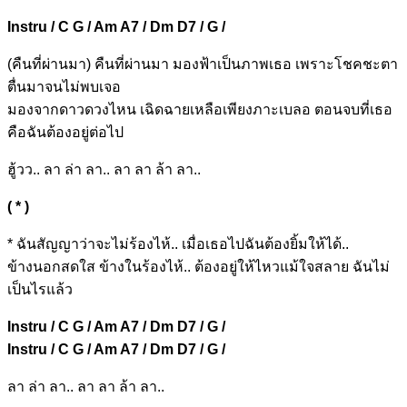
Instru / C G / Am A7 / Dm D7 / G /
(
คืนที่ผ่านมา) คืนที่ผ่าน
มา มอง
ฟ้าเป็นภา
พเธอ
เพราะโชค
ชะตา
ตื่น
มาจนไม่พบเ
จอ
มองจากดาวดวง
ไหน เฉิด
ฉายเหลือเพียงภาะเ
บลอ
ตอนจบที่
เธอ
คื
อฉันต้องอยู่ต่อไ
ป
ฮู้วว.. ลา ล่า ลา.. ลา ลา ล้า ลา..
( * )
*
ฉันสัญญาว่าจะ
ไม่ร้อง
ไห้..
เมื่อเธอไปฉันต้อง
ยิ้มให้
ได้..
ข้าง
นอกสดใส ข้าง
ในร้อง
ไห้..
ต้อง
อยู่ให้ไหวแม้ใ
จส
ลาย
ฉันไม่
เป็
นไรแล้ว
Instru / C G / Am A7 / Dm D7 / G /
Instru / C G / Am A7 / Dm D7 / G /
ลา ล่า ลา.. ลา ลา ล้า ลา..