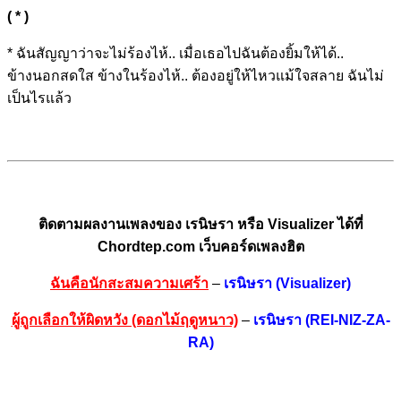
( * )
*
ฉันสัญญาว่าจะ
ไม่ร้อง
ไห้..
เมื่อเธอไปฉันต้อง
ยิ้มให้
ได้..
ข้าง
นอกสดใส ข้าง
ในร้อง
ไห้..
ต้อง
อยู่ให้ไหวแม้ใ
จส
ลาย
ฉันไม่
เป็
นไรแ
ล้ว
ติดตามผลงานเพลงของ เรนิษรา หรือ Visualizer ได้ที่
Chordtep.com เว็บคอร์ดเพลงฮิต
ฉันคือนักสะสมความเศร้า
–
เรนิษรา (Visualizer)
ผู้ถูกเลือกให้ผิดหวัง (ดอกไม้ฤดูหนาว)
–
เรนิษรา (REI-NIZ-ZA-
RA)