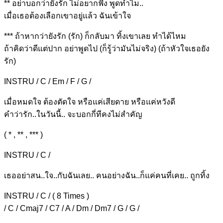
** อย่าบอกว่ายัง
รัก ไม่อยากฟัง พูดทำไ
ม..
เมื่อเธอต้องเลือกเ
ขาอยู่แล้ว ฉันเข้า
ใจ
*** ถ้าหากว่ายังรั
ก (รั
ก) ก็กลับมา ทิ้งเขา
เลย ทำได้ไ
หม
ถ้าคิ
ดว่าดีแต่ปาก อย่าพูดไ
ป (ก็รู้ว่ามันไม่จริง) (
ถ้าหัวใจเธอยัง
รัก)
INSTRU / C / Em / F / G /
เมื่อหมด
ใจ ต้องตั
ดใจ หรือ
แค่เสียดาย หรือแ
ค่หวังดี
คำ
ว่ารัก..ในวัน
นี้.. จะบ
อกกี่ทีคงไม่
สำคัญ
( * , ** , *** )
INSTRU / C /
เธออย่
าสน..
ใจ..กับฉันเ
ลย.. คนอย่าง
ฉัน..ก็แ
ค่คนที่เค
ย.. ถูกทิ้ง
INSTRU / C / ( 8 Times )
/ C / Cmaj7 / C7 / A / Dm / Dm7 / G / G /