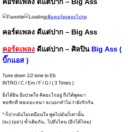
คอร์ดเพลง ดีแต่ปาก – Big Ass
เพิ่มคอร์ดเพลงโปรด
คอร์ดเพลง ดีแต่ปาก – Big Ass
คอร์ดเพลง
ดีแต่ปาก – ศิลปิน
Big Ass (
บิ๊กแอส )
Tune down 1/2 tone to Eb
INTRO / C / Em / F / G / ( 3 Times )
ยิ่งได้ยิ
น ยิ่งปวดใ
จ คิดอะไร
อยู่ ถึงได้
พูดมา
พอซัก
ที พอเถอะ
หนา จะบ
อกทำไมว่ายัง
รักกัน
* ก็ปากมันไม่เหมื
อนใจ
พูดไปมันก็
เท่านั้น
(จะ) (อย่า)
ซ้ำเติมกั
น.. ไปถึง
ไหน (อีกไ
ด้ไหม)