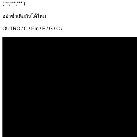
( **,***,*** )
อย่า
ซ้ำเติมกันได้ไหม
OUTRO / C / Em / F / G / C /