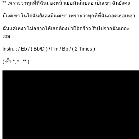
** เพราะว่า
ทุกทีที่ฉันมองหน้
าเธอมันก็เบลอ เป็นเ
ขา ฉันยังคง
มีแต่เขา ใน
ใจฉันยังคงมีแต่เขา เ
พราะว่าทุกทีที่ฉัน
กอดเธอเหงา
ฉันแค่
เหงา ไม่อยากให้เธอต้องปวBbดร้าว รีบไปจากฉันเถอะ
เธอ
Instru : / Eb / ( Bb/D ) / Fm / Bb / ( 2 Times )
( ซ้ำ *, * , ** )