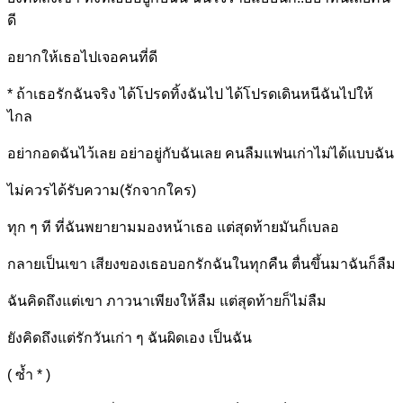
ดี
อยากให้เธอไปเจอคน
ที่ดี
* ถ้าเธอรักฉั
นจริง ได้โปรดทิ้ง
ฉันไป ได้โปรดเดิ
นหนีฉันไปใ
ห้
ไกล
อย่ากอดฉันไ
ว้เลย อย่าอยู่กับฉั
นเลย คนลืมแฟนเก่าไ
ม่ได้แบบฉัน
ไ
ม่ควรได้รับความ(รักจาก
ใคร)
ทุก ๆ ที ที่ฉันพยายามมองหน้า
เธอ แต่สุดท้ายมันก็เบลอ
กลายเป็นเขา
เสียงของเธอบอกรักฉันในทุกคืน ตื่นขึ้นมาฉันก็ลืม
ฉันคิดถึงแต่เขา
ภาวนาเพียงให้ลืม แต่สุดท้ายก็ไม่
ลืม
ยังคิดถึงแต่รักวันเก่า ๆ
ฉันผิดเ
อง เป็นฉัน
( ซ้ำ * )