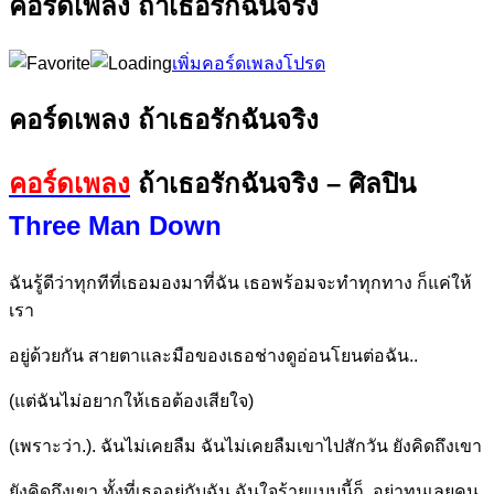
คอร์ดเพลง ถ้าเธอรักฉันจริง
เพิ่มคอร์ดเพลงโปรด
คอร์ดเพลง ถ้าเธอรักฉันจริง
คอร์ดเพลง
ถ้าเธอรักฉันจริง – ศิลปิน
Three Man Down
ฉันรู้ดีว่าทุกทีที่
เธอมองมาที่ฉั
น เธอพร้อมจะทำทุกทาง ก็แค่ให้
เรา
อยู่ด้วยกัน
สายตาและมือของเธอช่
างดูอ่อนโยนต่อ
ฉัน..
(แต่ฉันไม่อยากให้เธอต้องเสียใจ)
(เพราะว่า.
). ฉันไม่เคยลืม ฉันไ
ม่เคยลืมเขาไปสักวัน
ยังคิดถึงเขา
ยังคิดถึงเขา ทั้งที่เธออยู่กับฉั
น ฉันใจร้ายแบบนี้
ก็..อย่าทนเลยคน