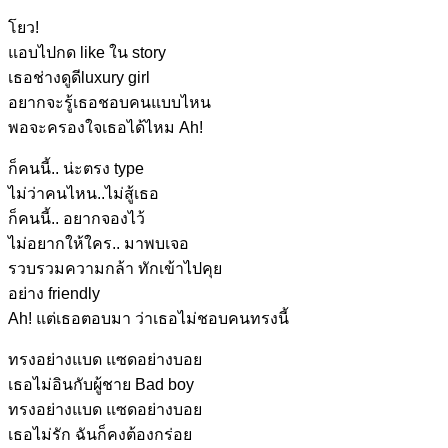
โยว!
แอบไปกด lik
e ใน story
เธอช่างดูดี
luxury girl
อยากจะรู้เธ
อชอบคนแบบไหน
พอจะครองใจ
เธอได้ไหม Ah!
ก็คนนี้..
น่ะตรง type
ไม่ว่าคนไหน..
ไม่สู้เธอ
ก็คนนี้..
อยากจองไว้
ไม่อยากให้ใคร.
. มาพบเจอ
รวบรวมความกล้
า ทักเข้าไปคุย
อย่าง friendl
y
Ah!
แต่เธอตอบ
มา ว่าเธอไม่ชอ
บคนทรงนี้
ทรงอย่างแบ
ด แซดอย่างบอ
ย
เธอไม่อิ
นกับผู้ชาย Bad bo
y
ทรงอย่างแบ
ด แซดอย่างบอ
ย
เธอไม่รั
ก ฉันก็คงต้องกร่
อย