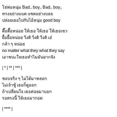
โธ่พ่อหนุ่ม Ba
d.. bo
y.. Ba
d.. bo
y..
ทรงอย่างแบ
ด แซดอย่างบอ
ย
ปล่อยเธอไป
กับไอ้หนุ่ม good bo
y
ตื๊อตื๊อหน่อ
ย ให้เธอ ให้เธอ ให้เธอเขว
ยื้อยื้อหน่อย
วิ่งดิ วิ่งดิ วิ่งดิ เอ๋
กล้า ๆ หน่
อย
no matter what they what they say
เอาชนะใจ
เธอทำไมมันยากจัง
| * | ** | *** |
ชอบจริง ๆ ไม่ได้มาหลอก
ไม่เจ้าชู้ เธอก็ดูออก
ถ้าเปลี่ยนใจ เธอค่อยมาบอก
รอตรงนี้ ให้เธอมากอด
| **** |