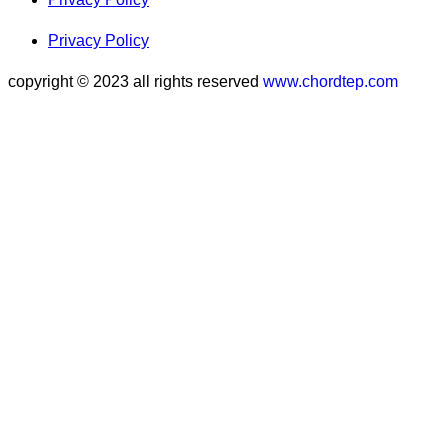
Privacy Policy
copyright © 2023 all rights reserved
www.chordtep.com