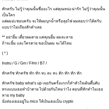
ทัก
ครับ ไม่รู้ว่าคุณนั้นชื่ออะไร เเต่คุณหน่ะ
น่ารัก ไม่
รู้ว่าคุณนั้น
เป็นใคร
เเต่ผมอ่ะชอบ
ครับ จะให้ผมบุกน้ำหรือลุยไฟ ผมตอบว่าได้
ครับ
เเบบว่าไม่
เถียงสักคำเลย
** อย่า
ยิ้ม เดี๋ยว
ผมตาย เเค่
คุณยิ้ม ผมละลาย
ถ้าจะ
ยิ้ม เเละใครตาย ขอเป็น
ผม จะได้
ไหม
( * )
Instru / G / Gm / F#m / B7 /
ทักครัช ทักครัช ทัก ทัก ทะ ดะ ทะ ดัก ทัก ทัก ทัก
ทัก
ครัช baby what’s up เจอกันครั้ง
เเรกก็ทำหัวใจเต้นตึ้บตับ
ทรงเเบบเธอทำ
บ้าตาย ไปด้วยกันไหมว่าไง ตอนที่ทักทำไมเธอ
หาย my baby
นั่ง
ส่องเธออยู่ใน mico ให้เงินเธอเป็น crypto