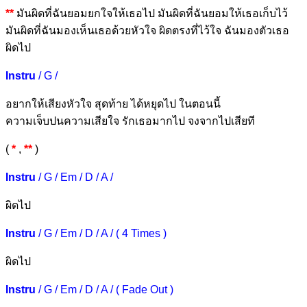
**
มันผิดที่ฉัน
ยอมยกใจให้
เธอไป มันผิดที่ฉั
นยอมให้เธอเก็บไ
ว้
มันผิดที่ฉันม
องเห็นเธอด้วย
หัวใจ ผิดตรง
ที่ไว้ใจ ฉัน
มองตัวเธอ
ผิดไป
Instru
/ G /
อยากให้เสียง
หัวใจ สุดท้
าย ได้หยุด
ไป ในต
อนนี้
ความเจ็บปนความ
เสียใจ รักเธอ
มากไป จงจาก
ไปเสีย
ที
(
*
,
**
)
Instru
/ G / Em / D / A /
ผิดไ
ป
Instru
/ G / Em / D / A / ( 4 Times )
ผิดไ
ป
Instru
/ G / Em / D / A / ( Fade Out )