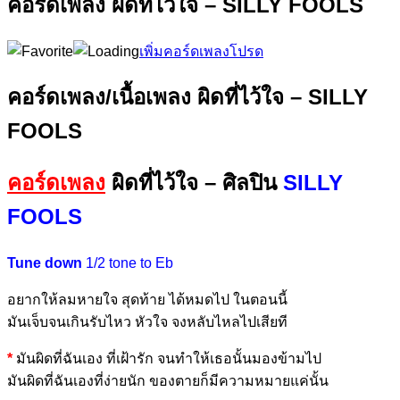
คอร์ดเพลง ผิดที่ไว้ใจ – SILLY FOOLS
เพิ่มคอร์ดเพลงโปรด
คอร์ดเพลง/เนื้อเพลง ผิดที่ไว้ใจ – SILLY
FOOLS
คอร์ดเพลง
ผิดที่ไว้ใจ – ศิลปิน
SILLY
FOOLS
Tune down
1/2 tone to Eb
อยากให้ลม
หายใจ สุด
ท้าย ได้หม
ดไป ใน
ตอนนี้
มันเจ็บจนเกิน
รับไหว หัว
ใจ จงหลับ
ไหลไปเสีย
ที
*
มันผิดที่
ฉันเอง ที่เฝ้
ารัก จน
ทำให้เธอนั้นมองข้าม
ไป
มันผิดที่
ฉันเองที่ง่าย
นัก ของ
ตายก็มีความหมายแ
ค่นั้น