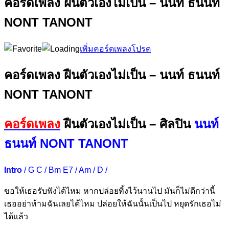
คอร์ดเพลง ฝืนตัวเองไม่เป็น – นนท์ ธนนท์
NONT TANONT
เพิ่มคอร์ดเพลงโปรด
คอร์ดเพลง ฝืนตัวเองไม่เป็น – นนท์ ธนนท์
NONT TANONT
คอร์ดเพลง
ฝืนตัวเองไม่เป็น – ศิลปิน
นนท์
ธนนท์ NONT TANONT
Intro
/ G C / Bm E7 / Am / D /
ขอให้
เธอรับฟังได้
ไหม
หากปล่อยทิ้
งไว้นานไป
มันก็ไม่
ดีกว่านี้
เธออย่า
ห้ามฉันเลยได้
ไหม
ปล่อยให้
ฉันนั้นเป็นไป
หยุดรั
กเธอไม่
ไ
ด้แล้ว