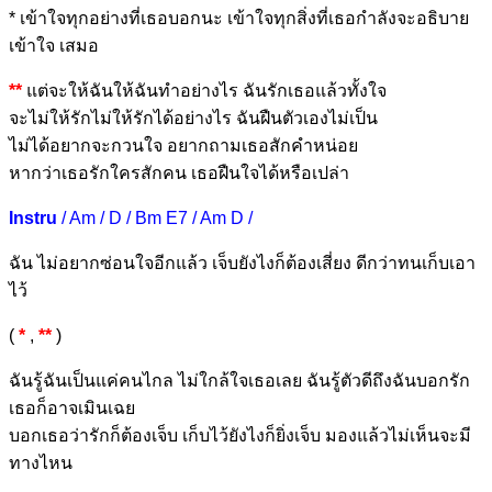
* เข้าใจทุกอย่างที่เธอบอ
กนะ เข้าใจทุกสิ่งที่
เธอกำ
ลังจะอธิบาย
เ
ข้าใจ เส
มอ
**
แต่จะใ
ห้ฉันให้ฉันทำ
อย่างไร
ฉันรักเธอแล้วทั้ง
ใจ
จะไม่ใ
ห้รักไม่ให้รักได้
อย่างไร ฉัน
ฝืนตัวเองไม่
เป็น
ไม่ได้อย
ากจะกวนใจ
อยากถา
มเธอสั
กคำหน่อย
หากว่าเธอรั
กใครสักคน เธ
อฝืนใจได้หรือ
เปล่า
Instru
/ Am / D / Bm E7 / Am D /
ฉัน
ไม่อยากซ่อนใจอี
กแล้ว
เจ็บยังไ
งก็ต้องเสี่ยง
ดีกว่า
ทนเก็บเ
อา
ไว้
(
*
,
**
)
ฉันรู้ฉันเป็นแค่คนไก
ล ไม่ใกล้ใจเธอเลย
ฉันรู้ตัวดีถึงฉันบอก
รัก
เธอก็อาจเมินเฉย
บอกเธอว่ารักก็ต้องเจ็บ
เก็บไว้ยังไงก็ยิ่งเจ็บ
มองแล้วไม่เห็นจะมี
ทางไ
หน