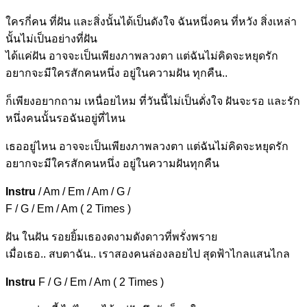
ใครกี่คน ที่
ฝัน และสิ่งนั้นได้เป็นดังใจ
ฉันหนึ่งคน ที่
หวัง สิ่งเหล่า
นั้นไม่เป็นอย่างที่
ฝัน
ได้แค่
ฝัน
อาจจะเป็นเ
พียงภาพลวงตา แต่
ฉันไม่คิดจะหยุด
รัก
อยากจะมี
ใครสักคนหนึ่ง อยู่ใ
นความ
ฝัน ทุ
กคืน..
ก็เพี
ยงอยากถาม เหนื่อย
ไหม ที่วันนี้ไม่เป็นดั่งใจ
ฝันจะรอ แล
ะรัก
หนึ่งคนนั้นรอฉันอยู่ที่ไ
หน
เธออยู่ไ
หน
อาจจะเป็นเ
พียงภาพลวงตา แต่
ฉันไม่คิดจะหยุด
รัก
อยากจะมี
ใครสักคนหนึ่ง อยู่
ในความ
ฝันทุกคืน
Instru
/ Am / Em / Am / G /
F / G / Em / Am ( 2 Times )
ฝัน ใน
ฝัน รอยยิ้ม
เธองดงามดัง
ดาวที่พรั่งพราย
เมื่อเ
ธอ.. สบตา
ฉัน.. เราสอง
คนล่องลอยไป สุ
ดฟ้าไกลแสนไกล
Instru
F / G / Em / Am ( 2 Times )