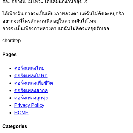
รอ.. อย่างนี้ ไม่
ไหว.. ได้แค่ฝันถึงกันก็สุข
ใจ
ได้เพียง
ฝัน
อาจจะเป็นเ
พียงภาพลวงตา แต่
ฉันไม่คิดจะหยุด
รัก
อยากจะมี
ใครสักคนหนึ่ง อยู่ใ
นความฝันได้ไ
หม
อาจจะเป็นเ
พียงภาพลวงตา แต่
ฉันไม่
คิดจะหยุดรัก
เธอ
chordtep
Pages
คอร์ดเพลงไทย
คอร์ดเพลงโปรด
คอร์ดเพลงเพื่อชีวิต
คอร์ดเพลงสากล
คอร์ดเพลงลูกทุ่ง
Privacy Policy
HOME
Categories