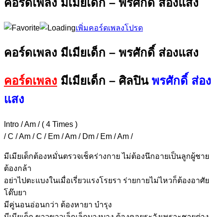
คอร์ดเพลง มีเมียเด็ก – พรศักดิ์ ส่องแสง
เพิ่มคอร์ดเพลงโปรด
คอร์ดเพลง มีเมียเด็ก – พรศักดิ์ ส่องแสง
คอร์ดเพลง
มีเมียเด็ก – ศิลปิน
พรศักดิ์ ส่อง
แสง
Intro / Am / ( 4 Times )
/ C / Am / C / Em / Am / Dm / Em / Am /
มีเมีย
เด็กต้องหมั่นตรวจ
เช็คร่าง
กาย ไม่ต้องนึก
อายเป็นลูกผู้
ชาย
ต้อง
กล้า
อย่าไปตะ
แบงในเมื่อเรี่ยวแรงโรย
รา ร่ายกายไม่
ไหวก็ต้องอาศัย
โด๊บ
ยา
มีคู่นอนอ่อน
กว่า ต้องหา
ยา บำ
รุง
มีเมีย
เด็ก ขาวขาวเล็ก
เล็กบาง
บาง ต้องคอยระ
วังเพราะชายต่าง