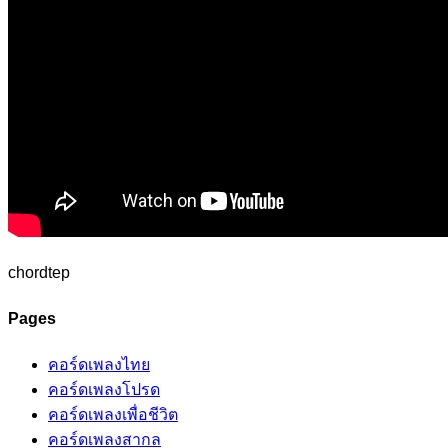
chordtep
Pages
คอร์ดเพลงไทย
คอร์ดเพลงโปรด
คอร์ดเพลงเพื่อชีวิต
คอร์ดเพลงสากล