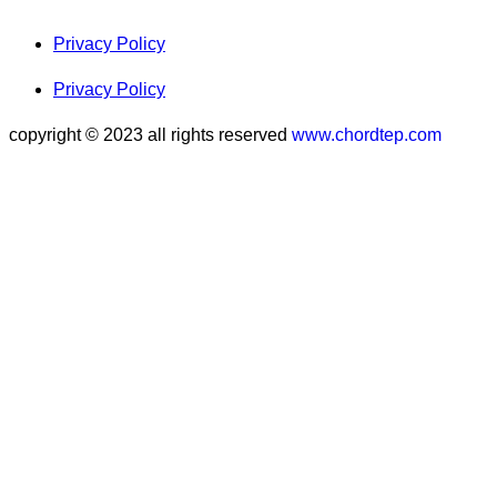
Privacy Policy
Privacy Policy
copyright © 2023 all rights reserved
www.chordtep.com