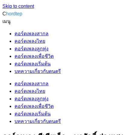
Skip to content
C
hordtep
เมนู
คอร์ดเพลงสากล
คอร์ดเพลงไทย
คอร์ดเพลงลูกทุ่ง
คอร์ดเพลงเพื่อชีวิต
คอร์ดเพลงเริ่มต้น
บทความเกี่ยวกับดนตรี
คอร์ดเพลงสากล
คอร์ดเพลงไทย
คอร์ดเพลงลูกทุ่ง
คอร์ดเพลงเพื่อชีวิต
คอร์ดเพลงเริ่มต้น
บทความเกี่ยวกับดนตรี