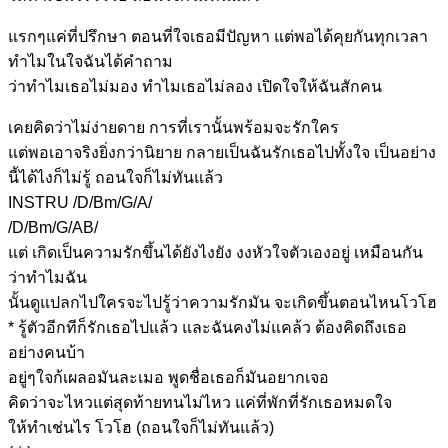
แร
กๆแค่ที่ปรึกษา ตอนที่ใจเธอมีปัญหา แต่พอได้
คุยกันทุกเวลา
ทำไมในใจฉันได้คำถาม
ว่าทำ
ไมเธอไม่มอง ทำ
ไมเธอไม่
ลอง เปิด
ใจให้ฉันสัก
คน
เคยคิดว่าไม่ง่ายดาย การที่เรานั้นพร้อมจะรักใคร
แต่พอ
เอาจริงยิ่งกว่านิยาย กลายเป็นฉันรักเธอไปทั้งใจ เป็นอย่าง
นี้
ได้ไงก็ไม่รู้
ถอนใจก็ไม่ทันแล้ว
INSTRU /D/Bm/G/A/
/D/Bm/G/AB/
แต่ เกิดเป็นความรั
กขึ้นได้ยังไงยัง งง
หัวใจตัวเองอยู่ เหมือนกัน
ว่าทำไมฉัน
นั้นดู
แปลกไปใครจะไป
รู้ว่าความรักมัน จะเกิดขึ้น
ตอนไหนโวโฮ
*
รู้ตัวอีกทีก็รักเธอไปแล้ว และ
ฉันคงไม่แคล้ว ต้องคิดถึงเธอ
อย่างคนบ้า
อยู่ๆใจก้เผ
ลอมันละเมอ พูดชื่อเธอก็มันอยากเจอ
คิดว่าจะไหวแต่สุดท้ายทนไม่ไหว แค่ที่
พักที่รักเธอหมดใจ
ให้ทำ
เช่นไร โวโฮ
(ถอนใจก็ไม่ทันแล้ว)