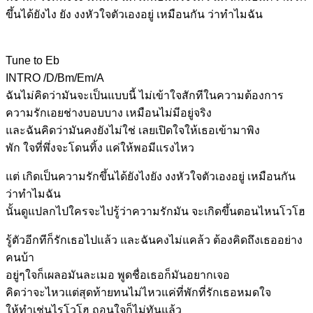
ขึ้นได้ยังไง ยัง งงหัวใจตัวเองอยู่ เหมือนกัน ว่าทำไมฉัน
Tune to Eb
INTRO /D/Bm/Em/A
ฉันไม่คิดว่ามันจะเป็นแบบนี้
ไม่เข้าใจสักทีในความต้องการ
ความรักเอยช่าง
บอบบาง เหมื
อนไม่มีอยู่จริง
และฉันคิดว่ามันคงยังไม่ใช่
เลยเปิดใจให้เธอเข้ามาพิง
พัก ใจที่พึ่งจะโด
นทิ้ง
แค่ให้พอมีแรงไหว
แต่ เกิดเป็นความรั
กขึ้นได้ยังไงยัง งง
หัวใจตัวเองอยู่ เหมือนกัน
ว่าทำไมฉัน
นั้นดู
แปลกไปใครจะไป
รู้ว่าความรักมัน จะเกิดขึ้น
ตอนไหนโวโฮ
รู้ตัวอีกทีก็รักเธอไปแล้ว และ
ฉันคงไม่แคล้ว ต้องคิดถึงเธออย่าง
คนบ้า
อยู่ๆใจก็เผ
ลอมันละเมอ พูดชื่อเธอก็มันอยากเจอ
คิดว่าจะไหวแต่สุดท้ายทนไม่ไหวแค่ที่
พักที่รักเธอหมดใจ
ให้ทำ
เช่นไรโว
โฮ ถอนใจก็ไม่ทัน
แล้ว