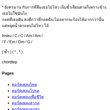
* ยังทร
มาน กับการที่ลืมเธอไม่ไหว เจ็บ
ช้ำเจียนตายก็เพราะข้าง
เธอไม่ใช่ฉันไง
กอด
ที่เธอฝัน คงดีกว่า
ที่กอดฉัน ไม่อยากจะ
ร้องไห้มากกว่านั้น
แค่หยุดน้ำตาแทบไม่ไหว โอ้
Instru / C / C / Am / Am /
/ F / Em / Dm / G /
( ซ้ำ ) ( * , * )
chordtep
Pages
คอร์ดเพลงไทย
คอร์ดเพลงโปรด
คอร์ดเพลงเพื่อชีวิต
คอร์ดเพลงสากล
คอร์ดเพลงลูกทุ่ง