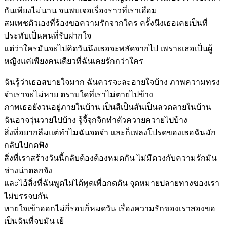
กันเพียงไม่นาน จนพบเจอเรื่องราวที่เราเอือม
สมเพชตัว
เองที่ร้องขอความรักจากใคร ครั้งนึงเธอเคยเป็นที่
ประทับ
เป็นคนที่รับฝากใจ
แต่ว่าใครมันจะไป
คิดวันนึงเธอจะพลัดจากไป เพราะเธอเป็นผู้
หญิงแค่เพียงคน
เดียวที่ฉันเคยรักกว่าใคร
ฉันรู้ว่าเธอสบายใจ
มาก ฉันควรจะละอายใจบ้าง ภาพความทรง
จำเราจะไม่หาย ตราบใดที่เราไม่ตายไปข้าง
ภาพเธอยังวนอยู่ภายใน
บ้าน เป็นสีเป็นสันเป็นลวดลายในบ้าน
ฉันอาจวุ่นวายไปบ้าง จู้จี้จุกจิกทำตัวควายควายไปบ้าง
สิ่งที่อยากลืมแต่ทำ
ไมฉันจดจำ และก็เพลงโปรดของเธอฉันมัก
กลับไปกดฟัง
สิ่งที่เราสร้างวันนี้กลับต้องต้องหมดกัน ไม่มีดวงกับความรักมัน
ช่างน่าตลกจัง
และไอ้สิ่งที่ฉันพูดไม่ได้
พูดเพื่อกดดัน จุดหมายปลายทางของเรา
ไม่บรรจบกัน
หายใจเข้าออกไม่กี่รอบก็หมดวัน เรื่องความรักของเราสองขอ
เป็นฉันที่จบมัน เย้