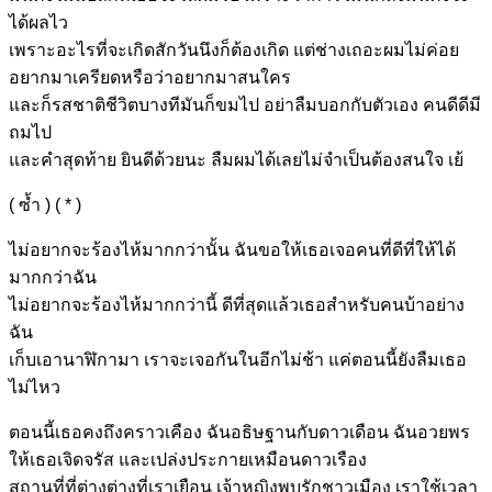
ได้ผลไว
เพราะอะไรที่จะเกิดสักวันนึงก็ต้องเกิด แต่ช่างเถอะผมไม่ค่อย
อยากมาเครียดหรือว่าอยากมาสนใคร
และก็รสชาติชีวิตบางทีมันก็
ขมไป อย่าลืมบอกกับตัวเอง คนดีดีมี
ถมไป
และคำสุดท้าย ยินดีด้วยนะ ลืมผมได้เลยไม่จำเป็นต้องสนใจ เย้
( ซ้ำ ) ( * )
ไม่อยากจะ
ร้องไห้มากกว่านั้น ฉันขอให้เธอเจอคนที่ดีที่ให้ได้
มากกว่าฉัน
ไม่อยากจะ
ร้องไห้มากกว่านี้ ดีที่สุดแล้วเธอสำหรับคนบ้าอย่าง
ฉัน
เก็บเอานาฬิ
กามา
เราจะเจอกันในอีกไม่
ช้า แค่
ตอนนี้ยังลืมเธอ
ไม่ไหว
ตอนนี้เธอ
คงถึงคราวเคือง ฉันอธิษฐานกับดาวเดือน ฉันอวยพร
ให้เธอเจิดจรัส และเปล่งประกายเหมือนดาวเรือง
สถานที่ที่
ต่างต่างที่เราเยือน เจ้าหญิงพบรักชาวเมือง เราใช้เวลา