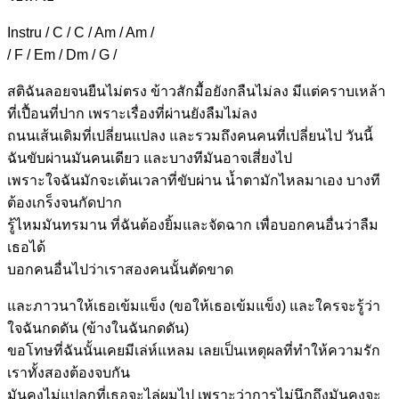
Instru / C / C / Am / Am /
/ F / Em / Dm / G /
สติฉัน
ลอยจนยืนไม่ตรง ข้าวสักมื้อยังกลืนไม่ลง มีแต่คราบเหล้า
ที่เปื้อนที่ปาก เพราะเรื่องที่ผ่านยังลืมไม่ลง
ถนนเส้น
เดิมที่เปลี่ยนแปลง และรวมถึงคนคนที่เปลี่ยนไป วันนี้
ฉันขับผ่านมันคนเดียว และบางทีมันอาจเสี่ยงไป
เพราะใจฉัน
มักจะเต้นเวลาที่ขับผ่าน น้ำตามักไหลมา
เอง บางที
ต้องเกร็งจนกัดปาก
รู้ไหมมันทรมาน
ที่ฉันต้องยิ้มและจัดฉาก เพื่อบอกคนอื่นว่าลืม
เธอ
ได้
บอกคนอื่นไปว่าเราสองคนนั้นตัดขาด
และภาว
นาให้เธอเข้มแข็ง (ขอให้เธอเข้มแข็ง) และใครจะรู้ว่า
ใจฉันกดดัน (ข้างในฉันกดดัน)
ขอโทษที่
ฉันนั้นเคยมีเล่ห์แหลม เลยเป็นเหตุผลที่ทำให้ความรัก
เราทั้งสองต้องจบกัน
มันคงไม่แปลกที่เธอจะไล่ผมไป
เพราะว่าการไม่นึกถึงมันคงจะ