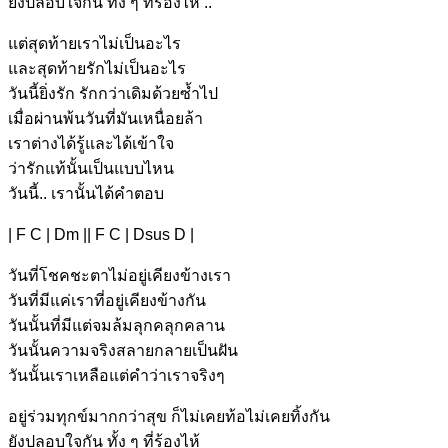
ยังปลอ
บใจกัน ทั้ง ๆ ที่ร้องไห้
..
แต่สุดท้า
ยเราไม่เป็นอะไร
และสุดท้า
ยรักไม่เป็นอะไร
วันนี้
ยิ่งรัก รักกว่าเดิมด้วยซ้ำ
ไป
เมื่อผ่านพ้
นวันที่มันเหนื่อยล้า
เราต่างได้รู้
และได้เข้าใจ
ว่ารั
กแท้นั้นเป็น
แบบไหน
วันนี้
.. เรา
นั้นได้คำตอบ
| F C | Dm || F C | Dsus D |
วัน
ที่โชคชะต
าไม่อยู่เคียงข้า
งเรา
วัน
ที่มีแค่เร
าที่อยู่เคียงข้าง
กัน
วันนั้น
ที่มีแต่จมล้มลุก
คลุกคลาน
วันนั้
นความจริงสลายกลายเป็น
ฝัน
วันนั้
นเราเหลือแต่คำว่าเราจริ
งๆ
อยู่ร่วมทุ
กข์มากกว่าสุข ก็ไม่เคยท้
อไม่เคยทิ้งกั
น
ยังปลอ
บใจกัน ทั้ง ๆ ที่ร้องไ
ห้