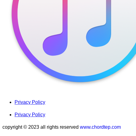
Privacy Policy
Privacy Policy
copyright © 2023 all rights reserved
www.chordtep.com