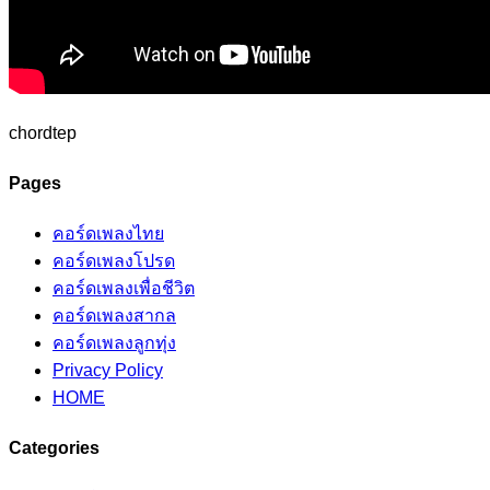
chordtep
Pages
คอร์ดเพลงไทย
คอร์ดเพลงโปรด
คอร์ดเพลงเพื่อชีวิต
คอร์ดเพลงสากล
คอร์ดเพลงลูกทุ่ง
Privacy Policy
HOME
Categories