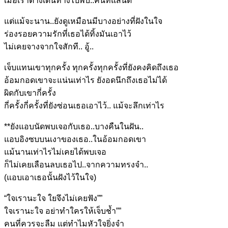
เมื่อเราต่างเดินทางไปพ
บ..คนที่แสน
ดี
แต่แม้
จะนาน..ยังดูเหมือนมีบางอย่างที่ฝัง
ในใจ
ร่องรอยความรักที่เธอได้ทิ้ง
มันเอาไว้
ไม่เค
ยจางจากใจสักที
.. อู้..
เจ็บแทนเข
าทุกครั้ง ทุกครั้งทุกครั้งที่ยังคงคิด
ถึงเธอ
อ้อมกอดเข
าจะแน่นเท่าไร ยังอดนึก
ถึงเธอไม่ได้
ผิดกับเข
ากี่ครั้ง
กี่ครั้งกี่ครั้งที่ยังซ่อนเธ
อเอาไว้.. แม้
จะลึกเท่าไร
**ยังแอบนัดพบเจอกับเธ
อ..บางคืนในฝัน..
แอบอิงซบบนเงาของเธ
อ..ในอ้อมกอดเขา
แม้นานเท่าไร
ไม่เค
ยได้พบเจอ
ก็ไม่เค
ยเลือนลบเธอไป..จากควา
มทรงจำ..
(แอบเอาเธอนั้นฝังไว้ในใจ)
“ใจ
เรานะใจ ใยจึงไม่เคยฟัง””
ใจ
เรานะใจ อย่าทำใครให้เจ็บช้ำ””
ค
นที่ควรจะลืม แต่ทำไมหั
วใจยิ่งจำ