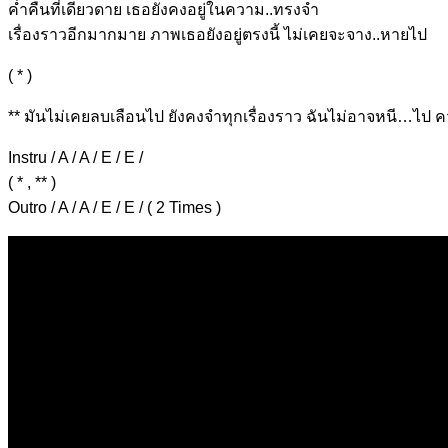
ค่ำคืนที่เดียวดาย เธอยังคงอ
ยู่ในความ..ทรงจำ
เรื่องราวอีกมากมาย ภาพเธอยังอ
ยู่ตรงนี้ ไม่เคยจะจาง..ห
ายไป
( * )
** มันไม่เค
ยลบเลือนไป ยังคงจำทุก
เรื่องราว ฉันไม่อาจ
หนี…ไป คว
Instru / A / A / E / E /
( * , ** )
Outro / A / A / E / E / ( 2 Times )