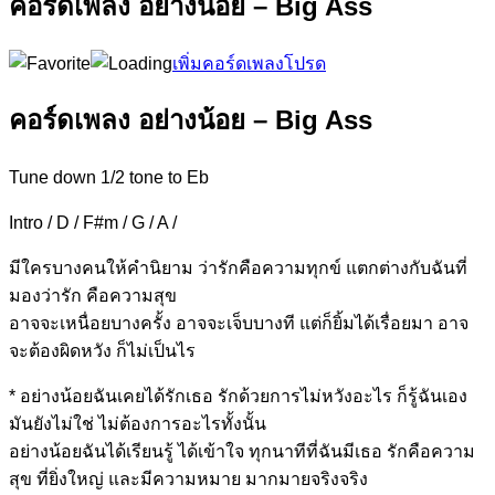
คอร์ดเพลง อย่างน้อย – Big Ass
เพิ่มคอร์ดเพลงโปรด
คอร์ดเพลง อย่างน้อย – Big Ass
Tune down 1/2 tone to Eb
Intro / D / F#m / G / A /
มีใครบางคน
ให้คำนิย
าม ว่ารั
กคือความทุกข์
แตกต่างกับฉัน
ที่
มองว่ารั
ก คือ
ความสุข
อาจจะเหนื่อยบางครั้ง
อาจจะเจ็บบางที
แต่ก็ยิ้มได้เรื่อยมา
อาจ
จะต้องผิดหวั
ง ก็ไม่เป็นไร
* อย่างน้
อยฉันเคยได้รั
กเธอ
รักด้วยการไม่ห
วังอะไร
ก็รู้ฉันเอง
มัน
ยัง
ไม่ใช่
ไม่ต้องการอะ
ไรทั้งนั้น
อย่าง
น้อยฉันได้เรียน
รู้ ได้เข้าใ
จ ทุกนาทีที่ฉัน
มีเธอ
รักคือความ
สุข
ที่
ยิ่ง
ใหญ่ และ
มีค
วามหม
าย มากม
ายจริงจริง