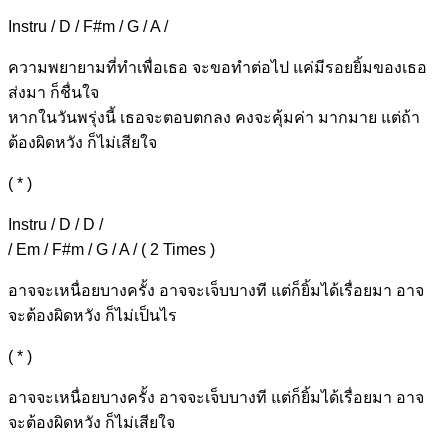
Instru / D / F#m / G / A /
ความพยาย
ามที่ทำเพื่อเ
ธอ จะข
อทำต่อไป
แค่มีรอย
ยิ้มของเธอ
ส่ง
มา ก็ชื่
นใจ
หากในวันพรุ่ง
นี้ เธอจะตอบตก
ลง คงจะ
คุ้มค่า มากมาย
แต่ถ้า
ต้องผิดหวั
ง ก็ไม่เ
สียใจ
( * )
Instru / D / D /
/ Em / F#m / G / A / ( 2 Times )
อาจจะเหนื่อยบางครั้ง
อาจจะเจ็บบาง
ที แต่ก็
ยิ้มได้เรื่อยมา อาจ
จะต้องผิด
หวัง ก็ไม่เป็นไร
( * )
อาจจะเหนื่อยบางครั้ง
อาจจะเจ็บบาง
ที แต่ก็
ยิ้มได้เรื่อยมา
อาจ
จะต้องผิดหวั
ง ก็ไม่เสีย
ใจ