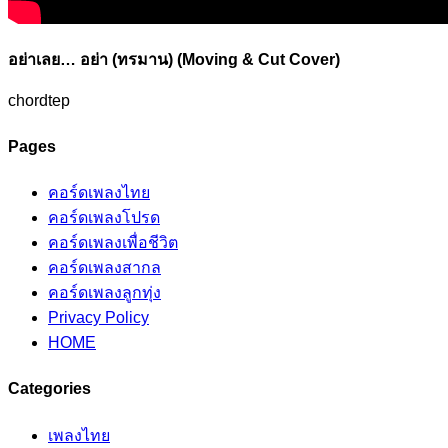
อย่าเลย… อย่า (ทรมาน) (Moving & Cut Cover)
chordtep
Pages
คอร์ดเพลงไทย
คอร์ดเพลงโปรด
คอร์ดเพลงเพื่อชีวิต
คอร์ดเพลงสากล
คอร์ดเพลงลูกทุ่ง
Privacy Policy
HOME
Categories
เพลงไทย