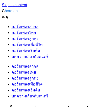
Skip to content
C
hordtep
เมนู
คอร์ดเพลงสากล
คอร์ดเพลงไทย
คอร์ดเพลงลูกทุ่ง
คอร์ดเพลงเพื่อชีวิต
คอร์ดเพลงเริ่มต้น
บทความเกี่ยวกับดนตรี
คอร์ดเพลงสากล
คอร์ดเพลงไทย
คอร์ดเพลงลูกทุ่ง
คอร์ดเพลงเพื่อชีวิต
คอร์ดเพลงเริ่มต้น
บทความเกี่ยวกับดนตรี