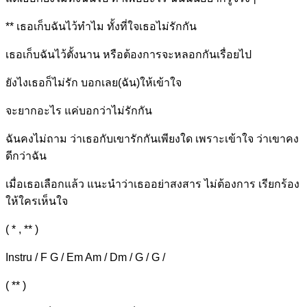
** เธอเก็บฉันไว้ทำไ
ม ทั้งที่
ใจเธอไม่
รักกัน
เธอเก็
บฉันไว้ตั้งน
าน หรือต้อ
งการจะหลอกกันเ
รื่อยไป
ยัง
ไงเธอก็ไม่รัก บอก
เลย(ฉัน)ให้เข้าใ
จ
จะ
ยากอะไร แค่
บอกว่าไม่รักกั
น
ฉันคงไม่
ถาม ว่าเ
ธอกับเขารัก
กันเพียงใ
ด เพราะเข้า
ใจ ว่าเ
ขาคง
ดีกว่า
ฉัน
เมื่อเธอเลือก
แล้ว แนะ
นำว่าเธออย่า
สงสาร
ไม่ต้อ
งการ เรียก
ร้อง
ให้ใครเห็น
ใจ
( * , ** )
Instru / F G / Em Am / Dm / G / G /
( ** )