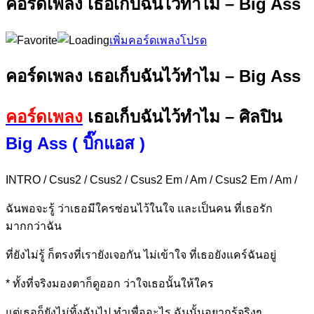
คอร์ดเพลง เธอเก็บฉันไว้ทำไม – Big Ass
เพิ่มคอร์ดเพลงโปรด
คอร์ดเพลง เธอเก็บฉันไว้ทำไม – Big Ass
คอร์ดเพลง
เธอเก็บฉันไว้ทำไม – ศิลปิน
Big Ass ( บิ๊กแอส )
INTRO / Csus2 / Csus2 / Csus2 Em / Am / Csus2 Em / Am /
ฉันพอจะรู้
ว่าเ
ธอมีใครซ่อน
ไว้ในใ
จ และเป็น
คน ที่เธ
อรัก
มากก
ว่าฉัน
ที่ยังไ
ม่รู้ ก็
ตรงที่เรายั
งเจอกัน
ไม่เข้าใ
จ ที่เ
ธอยังแคร์ฉันอ
ยู่
* ทั้งที่จ
ริงมองตา
ก็ดูออก ว่าใ
จเธอนั้นให้ใคร
แต่เ
ธอก็ยังไม่
ทิ้งฉันไ
ป ทำเ
พื่ออะไร ฉันนั้นอยาก
รู้จริงๆ