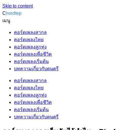
Skip to content
C
hordtep
เมนู
คอร์ดเพลงสากล
คอร์ดเพลงไทย
คอร์ดเพลงลูกทุ่ง
คอร์ดเพลงเพื่อชีวิต
คอร์ดเพลงเริ่มต้น
บทความเกี่ยวกับดนตรี
คอร์ดเพลงสากล
คอร์ดเพลงไทย
คอร์ดเพลงลูกทุ่ง
คอร์ดเพลงเพื่อชีวิต
คอร์ดเพลงเริ่มต้น
บทความเกี่ยวกับดนตรี