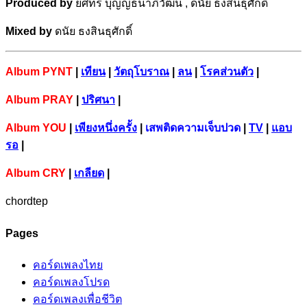
Produced by
ยศทร บุญญธนาภิวัฒน์ , ดนัย ธงสินธุศักดิ์
Mixed by
ดนัย ธงสินธุศักดิ์
Album PYNT
|
เทียน
|
วัตถุโบราณ
|
ลน
|
โรคส่วนตัว
|
Album
PRAY
|
ปริศนา
|
Album YOU
|
เพียงหนึ่งครั้ง
|
เสพติดความเจ็บปวด
|
TV
|
แอบ
รอ
|
Album CRY
|
เกลียด
|
chordtep
Pages
คอร์ดเพลงไทย
คอร์ดเพลงโปรด
คอร์ดเพลงเพื่อชีวิต