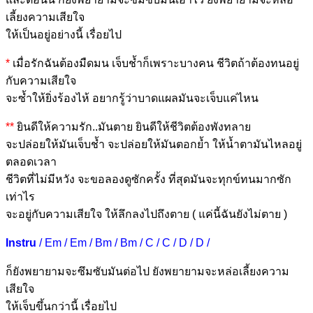
เลี้ยงความเสีย
ใจ
ให้เป็นอยู่อย่าง
นี้ เรื่อยไป
*
เมื่อรักฉันต้องมืดมน เจ็บช้ำก็เพราะ
บางคน ชีวิตถ้าต้องทนอยู่
กับความเสียใ
จ
จะซ้ำให้ยิ่งร้องไห้ อยากรู้ว่าบาดแ
ผลมันจะเจ็บแค่ไหน
**
ยินดีให้ความรั
ก..มัน
ตาย ยินดีให้ชี
วิตต้องพังท
ลาย
จะปล่อยให้มันเจ็
บช้ำ จะปล่อยให้มั
นตอกย้ำ ให้น้ำตามัน
ไหลอยู่
ตลอด
เวลา
ชีวิตที่ไม่มีห
วัง จะขอลองดูซั
กครั้ง ที่สุดมันจะ
ทุกข์ทนมากซัก
เ
ท่าไร
จะอยู่กับความเ
สียใจ ให้
ลึกลงไปถึงตาย ( แค่นี้ฉันยังไม่ตาย )
Instru
/ Em / Em / Bm / Bm / C / C / D / D /
ก็ยังพยายามจะซึมซับมันต่อไ
ป ยังพยายามจะหล่อเลี้ยงความ
เสีย
ใจ
ให้เจ็บขึ้นกว่
านี้ เรื่อยไป