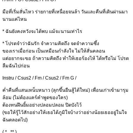
มือที่เริ่มสั่นไหว
ร่ายกายที่เหนื่อยจนล้า
วันและคืนที่เดินผ่าน
มา
นานแค่ไหน
*
ฉันยังคงห
วังจะได้พบ
แม้จะนานเท่า
ไร
* โปรดจำว่าฉัน
รัก จำความคิด
ถึง จดจำความ
ซึ้ง
ของเราเมื่อก่อน
เป็นเหมือนกำลังใจ ไม่ให้
สั่นคลอน
แต่อยากจะ
ขอ ถ้าความคิดถึง ทำให้
เธอร้องไห้ ได้หรือ
ไม่ โปรด
ลืมฉันไปก่อน
Instru / Csus2 / Fm / Csus2 / Fm G /
ค่ำคืนที่แสนเหน็บหนาว (ลุกขึ้นยืนสู้ได้
ใหม่) เพื่อนเก่าเข้ามารุม
ล้อม (ไม่ต้องแคร์คำพูดของใ
คร)
ต้องทนฝึนยิ้มอย่างปลอมปลอม
ปิดบังไว้
(ขอให้รู้ไว้สักอย่างให้เธอได้ภูมิใจบ้างว่าอย่างน้อยเธออยู่ในใจ
ฉันตลอดไป)
( * , ** )