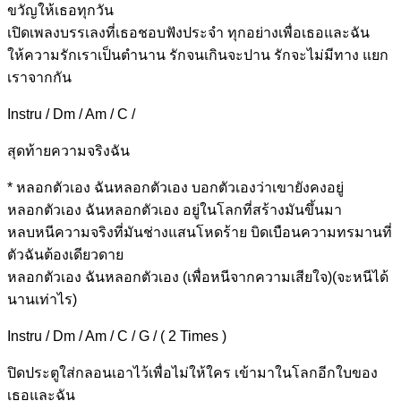
ขวัญใ
ห้เธอทุกวัน
เปิด
เพลงบรรเลงที่เธอช
อบฟังประจำ ทุกอ
ย่างเพื่อเธอและ
ฉัน
ให้ความ
รักเราเป็นตำนาน
รักจนเกินจะปาน
รักจะไม่มีทาง
แยก
เราจากกัน
Instru / Dm / Am / C /
สุ
ดท้ายความจริงฉัน
*
หลอกตัวเอง ฉันหล
อกตัวเอง บ
อกตัวเองว่า
เขายังคงอยู่
หลอกตัวเอง ฉัน
หลอกตัวเอง
อยู่ในโลกที่
สร้างมันขึ้นมา
หลบ
หนีความจริงที่มันช่างแสน
โหดร้าย บิด
เบือนความทรมานที่
ตัวฉันต้องเดียวดาย
หลอกตัวเอง ฉันห
ลอกตัวเอง (เพื่อหนีจากความเสียใจ)(จะหนีได้
นานเท่าไร)
Instru / Dm / Am / C / G / ( 2 Times )
ปิดป
ระตูใส่กลอนเอาไว้เพื่
อไม่ให้ใคร เข้
ามาในโลกอีกใบของ
เธอและฉัน