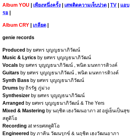
Album YOU
|
เพียงหนึ่งครั้ง
|
เสพติดความเจ็บปวด
|
TV
|
แอบ
รอ
|
Album CRY
|
เกลียด
|
genie records
Produced
by ยศทร บุญญธนาภิวัฒน์
Music & Lyrics
by ยศทร บุญญธนาภิวัฒน์
Vocals
by ยศทร บุญญธนาภิวัฒน์ , พนิต มนทการติวงค์
Guitars
by ยศทร บุญญธนาภิวัฒน์ , พนิต มนทการติวงค์
Synth Bass
by ยศทร บุญญธนาภิวัฒน์
Drums
by ถิรรัฐ ภู่ม่วง
Synthesizer
by ยศทร บุญญธนาภิวัฒน์
Arranged
by ยศทร บุญญธนาภิวัฒน์ & The Yers
Mixed & Mastering
by นฤชิต เฮงวัฒนอาภา at อยู่เย็นเป็นสุข
สตูดิโอ
Recording
at ทรยศสตูดิโอ
Engineered
by ภาคิน วัฒนรุกข์ & นฤชิต เฮงวัฒนอาภา