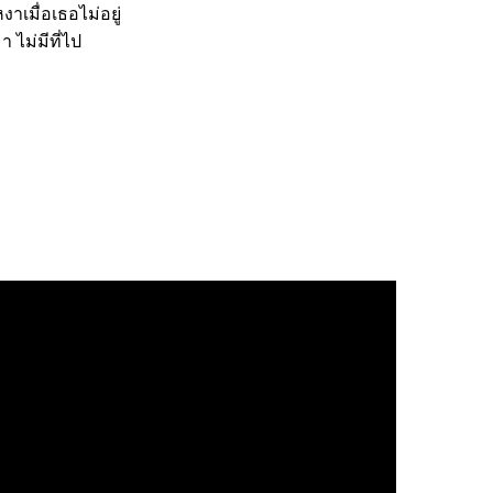
งาเมื่อเธอไม่
อยู่
า ไม่มีที่ไ
ป