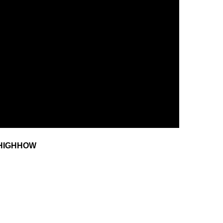
R @HIGHHOW