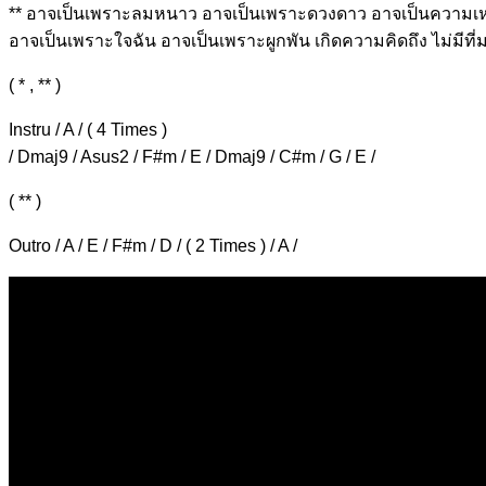
** อาจเป็นเพราะ
ลมหนาว อาจเป็นเพราะ
ดวงดาว อาจเป็นควา
มเห
อาจเป็นเพราะ
ใจฉัน อาจเป็นเพราะ
ผูกพัน เกิดความ
คิดถึง ไม่มีที่
ม
( * , ** )
Instru / A / ( 4 Times )
/ Dmaj9 / Asus2 / F#m / E / Dmaj9 / C#m / G / E /
( ** )
Outro / A / E / F#m / D / ( 2 Times ) / A /