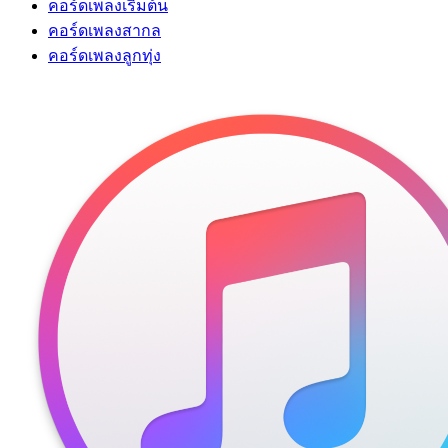
คอร์ดเพลงเริ่มต้น
คอร์ดเพลงสากล
คอร์ดเพลงลูกทุ่ง