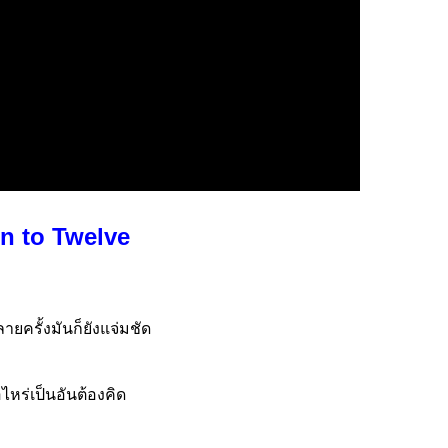
n to Twelve
ายครั้งมันก็ยังแจ่มชัด
อไหร่เป็นอันต้องคิด