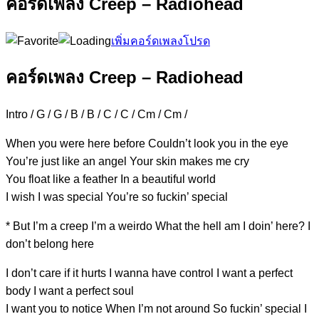
คอร์ดเพลง Creep – Radiohead
เพิ่มคอร์ดเพลงโปรด
คอร์ดเพลง Creep – Radiohead
Intro / G / G / B / B / C / C / Cm / Cm /
When you were here bef
ore Couldn’t look you in the eye
You’re just like an an
gel Your skin makes me cr
y
You float like a fea
ther In a beautiful wo
rld
I wish I was sp
ecial You’re so fuckin’ sp
ecial
* But I’m a cre
ep I’m a wei
rdo What the hell am I doin’ he
re? I
don’t belo
ng here
I don’t care if it hurt
s I wanna have con
trol I want a perfect
b
ody I want a perfect so
ul
I want you to n
otice When I’m not aro
und So fuckin’ sp
ecial I