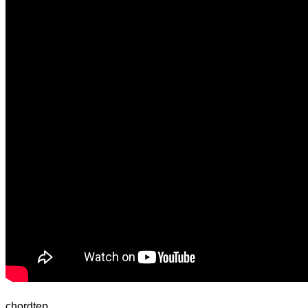
chordtep