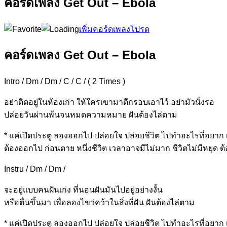
คอร์ดเพลง Get Out – Ebola
เพิ่มคอร์ดเพลงโปรด
คอร์ดเพลง Get Out – Ebola
Intro / Dm / Dm / C / C / ( 2 Times )
อย่าติดอยู่ในห้องเก่า
ให้ใครเขามาตีกรอบเอาไว้
อย่ามัวนั่งรอ
ปล่อยวันผ่านพ้นจนหมดความหมาย
ฝันต้องไ
ล่ตาม
* แค่เปิดประตู ลองอ
อกไป ปล่
อยใจ ปล่อยชีวิต ไปทำอะไ
รที่อยาก
ต้องอ
อกไป ก่อนตาย หนึ่
งชีวิต เวลาอาจมีไ
ม่มาก
ชีวิตไม่มีหยุด 
Instru / Dm / Dm /
จะอยู่แบบคนฝันเก่ง
ที่นอนฝันมันไปอยู่อย่าง
งั้น
หรือตื่นขึ้นมา
เพื่อลองไขว่คว้าในสิ่งที่ฝั
น ฝันต้องไ
ล่ตาม
* แค่เปิดประตู ลองอ
อกไป ปล่
อยใจ ปล่อยชีวิต ไปทำอะไ
รที่อยาก