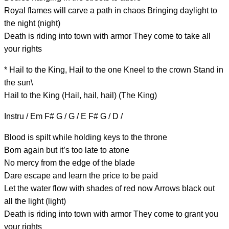
Royal flames will carve a path in chaos Bringing daylight to
the night (night)
Death is riding into town with armor They come to take all
your rights
* Hail to the Ki
ng,
Hail to the o
ne
Kneel to the cro
wn
Stand in
the sun\
Hail to the King (Hail, hail, hail) (The King)
Instru / Em F# G / G / E F# G / D /
Blood is spilt while holding keys to the throne
Born again but it’s too l
ate to atone
No mercy from the edge of the blade
Dare escape and learn the p
rice to be paid
Let the water flow with shades of red now Arrows black out
all the light (light)
Death is riding into town with armor They come to grant you
your rights