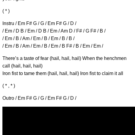
( * )
Instru / Em F# G / G / Em F# G / D /
/ Em / D B / Em / D B / Em / Am D / F# / G F# / B /
/ Em / B / Am / Em / B / Em / B / B /
/ Em / B / Am / Em / B / Em / B F# / B / Em / Em /
There’s a t
aste o
f fe
ar (hail, hail, hail) When the he
nchm
en
ca
ll (hail, hail, hail)
Iron fi
st t
o ta
me them (hail, hail, hail) Iron fi
st t
o cl
aim it al
l
( * , * )
Outro / Em F# G / G / Em F# G / D /