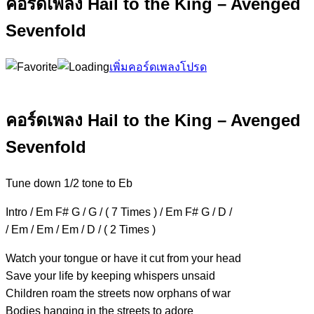
คอร์ดเพลง Hail to the King – Avenged
Sevenfold
เพิ่มคอร์ดเพลงโปรด
คอร์ดเพลง Hail to the King – Avenged
Sevenfold
Tune down 1/2 tone to Eb
Intro / Em F# G / G / ( 7 Times ) / Em F# G / D /
/ Em / Em / Em / D / ( 2 Times )
Watch your tongue or have it cut from your head
Save your life by keeping w
hispers unsaid
Children roam the streets now orphans of war
Bodies hanging in the s
treets to adore