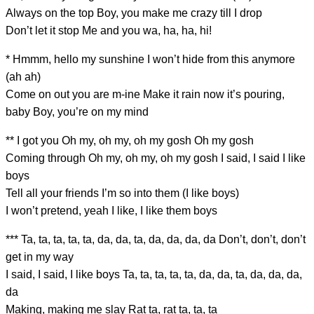
Always on the top Boy, you make me crazy till I drop
Don’t let it stop Me and you wa, ha, ha, hi!
* Hmmm, hello my
sunshine I won’t
hide from this anym
ore
(ah ah)
Come on out you are
m-ine Make it r
ain now it’s pouring,
b
aby Boy, you’re on my mind
** I go
t you Oh my, oh my, oh my gosh Oh my gosh
Coming through Oh my, oh my, oh my gosh I said, I said I like
boys
Tell all your friends I’m so into them (I like boys)
I won’t pretend, yeah I like, I like them boys
**
* Ta, ta, ta, ta, ta
, da, da, ta, da
, da, da, da Don’t, don’t, don’t
get in my way
I said, I said, I like boy
s Ta, ta, ta, ta, t
a, da, da, ta,
da, da
, da,
da
Making, making me slay Ra
t ta, rat ta, ta, ta