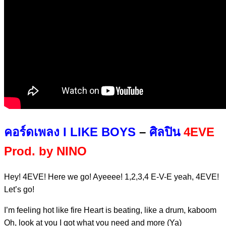
คอร์ดเพลง
I LIKE BOYS
–
ศิลปิน
4EVE
Prod. by NINO
Hey! 4EVE! Here we go! Ayeeee! 1,2,3,4 E-V-E yeah, 4EVE!
Let’s go!
I’m feeling hot like fire Heart is beating, like a drum, kaboom
Oh, look at you I got what you need and more (Ya)