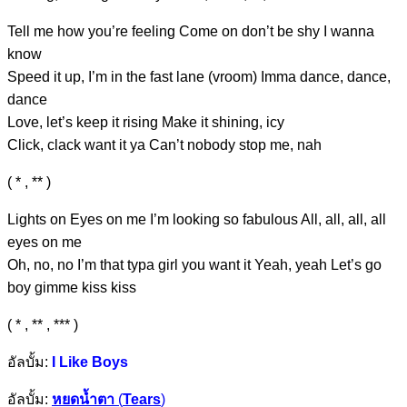
Tell me how you’re feeling Come on don’t be shy I wanna
know
Speed it up, I’m in the fast lane (vroom) Imma dance, dance,
dance
Love, let’s keep it rising Make it shining, icy
Click, clack want it ya Can’t nobody stop me, nah
( * , ** )
Lights on Eyes on me I’m looking so fabulous All, all, all, all
eyes on me
Oh, no, no I’m that typa girl you want it Yeah, yeah Let’s go
boy gimme kiss kiss
( * , ** , *** )
อัลบั้ม:
I Like Boys
อัลบั้ม:
หยดน้ำตา
(
Tears
)