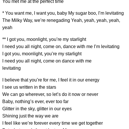
You
met me at the perfect
time
*
You want me
, I want you, baby
My sugar boo
, I’m levitating
The Milky Way
, we’re renegading Yeah, yeah, yeah, yeah,
yeah
** I got
you, m
oonlight,
you’re my sta
rlight
I need
you all
night, c
ome on, dance with m
e I’m levitating
I got
you,
moonlight,
you’re my
starlight
I need
you
all night,
come on dance with me
levitating
I believe that you’re for me, I
feel it in our energy
I
see us written in the
stars
We can go wherever, so let’s
do it now or never
Baby,
nothing’s ever, ever too
far
Glitter in the sky,
glitter in our eyes
Shining just the way we
are
I
feel like we’re forever every
time we get together