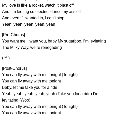
My love is like a rocket, watch it
blast off
And I’m feeling so electric, dance my
ass off
And even if I wanted to, I
can’t stop
Yeah, yeah, yeah, yeah,
yeah
[Pre-Chorus]
You want
me, I want you, baby
My
sugarboo, I’m levitating
The Milky
Way, we’re renegading
( ** )
[Post-Chorus]
You can fly
away with me
tonight (Tonight)
You can fly
away with me tonight
Baby, let me
take you for a ride
Yeah, yeah, yeah, yeah,
yeah (Take you for a ride) I’m
levitating (Woo)
You can fly
away with me tonight (Tonight)
You can fly
away with me tonight