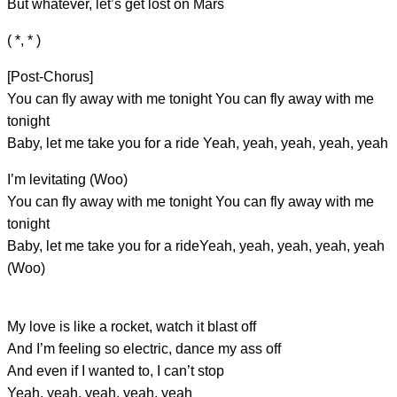
But
whatever, let’s get lost on
Mars
( *, * )
[Post-Chorus]
You can fly
away with me
tonight You can fly
away with me
tonight
Baby, let me
take you for a ride
Yeah, yeah, yeah, yeah,
yeah
I’m levitating (Woo)
You can fly
away with me
tonight You can fly
away with me
tonight
Baby, let me
take you for a ride
Yeah, yeah, yeah, yeah,
yeah
(Woo)
My love is like a rocket, watch it
blast off
And I’m
feeling so electric, dance my
ass off
And even if I wanted to, I
can’t stop
Yeah, yeah, yeah, yeah,
yeah