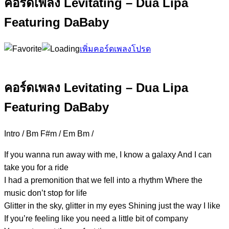
คอร์ดเพลง Levitating – Dua Lipa
Featuring DaBaby
เพิ่มคอร์ดเพลงโปรด
คอร์ดเพลง Levitating – Dua Lipa
Featuring DaBaby
Intro / Bm F#m / Em Bm /
If you wanna run away with m
e, I know a galaxy And I
can
take you for a
ride
I had a premonition that we fe
ll into a rhythm Where
the
music don’t stop for
life
Glitter in the sky, gl
itter in my eyes Sh
ining just the way I like
If you’re feeling like you need a
little bit of company