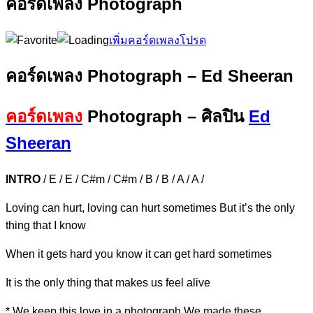
คอร์ดเพลง Photograph
เพิ่มคอร์ดเพลงโปรด
คอร์ดเพลง Photograph – Ed Sheeran
คอร์ดเพลง
Photograph – ศิลปิน
Ed
Sheeran
INTRO
/ E / E / C#m / C#m / B / B / A / A /
Loving can h
urt, loving can
hurt sometimes But it’s the o
nly
thing that I know
When it gets h
ard you know it can get
hard sometimes
It is the
only thing that makes us feel alive
*
We keep this love in a photogra
ph
We made these