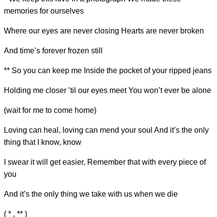
memories fo
r ourselves
Where our
eyes are never closing
Hearts are never broken
And t
ime’s forever frozen s
till
** So you can ke
ep me Inside the pocket of your r
ipped jeans
Holding me closer ’til our
eyes meet You won’t ever be al
one
(wait for me to come ho
me)
Loving can h
eal, loving can
mend your soul And it’s the
only
thing that I know, know
I swear it will get
easier, Remember that with every p
iece of
you
And it’s the
only thing we take with us when we die
( * , ** )