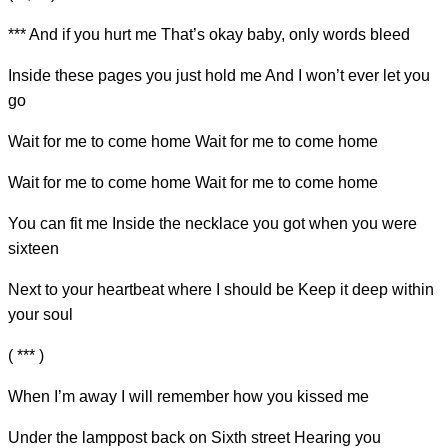
*** And if you h
urt me That’s okay baby, only w
ords bleed
Inside these pages you just
hold me And I won’t ever let you
go
Wait for me to come
home Wait for me to come ho
me
Wait for me to come ho
me Wait for me to come ho
me
You can
fit me Inside the necklace you got when you were
si
xteen
Next to your heartbeat where I s
hould be Keep it deep within
your s
oul
( *** )
When I’m a
way I will remember how you
kissed me
Under the lamppost back on
Sixth street Hearing you