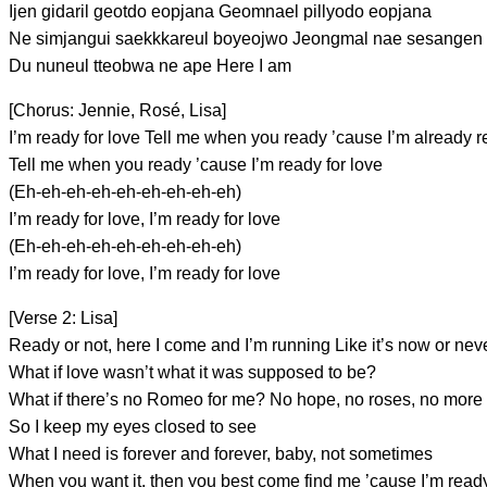
I
jen gida
ril gеotdo eopj
ana Geomnael
pillyodo еop
jana
Ne simj
angui saekkkareul
boyeojwo Jeongm
al nae sesange
n
Du nune
ul tteobwa ne
ape
Here I
am
[Chorus: Jennie, Rosé, Lisa]
I’m ready for love
Tell me when you ready ’cause I’m already 
Tell me when you ready ’cause I’m ready for love
(Eh-eh-eh-eh-eh-eh-eh-eh-eh)
I’m
ready for love, I’m ready for love
(Eh-eh-eh-eh-eh-eh-eh-eh-eh)
I’m
ready for love, I’m ready for love
[Verse 2: Lisa]
Ready or not, here I come and
I’m running Like it’s
now or neve
What if
love wasn’t what it was supposed
to be?
What if there’s
no Romeo for me? No hope, no
roses, no more
So I
keep my eyes closed to see
What I need is for
ever and forever, baby, not
sometimes
When you
want it, then you best come find me ’cause I’m read