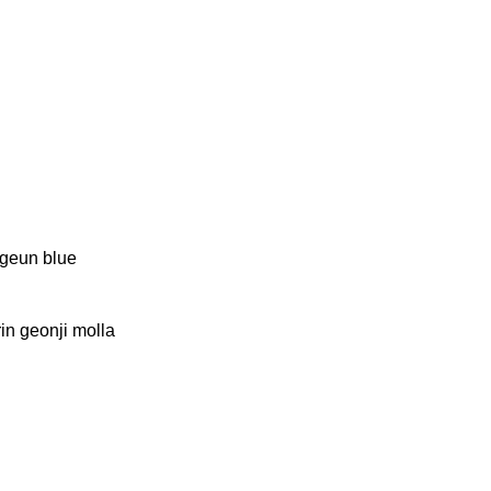
ege
un
blue
in geonji m
olla