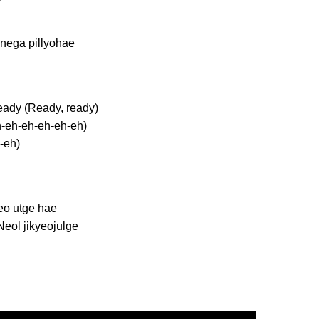
 nega pill
yohae
ready
(Ready, ready)
-eh-eh-eh-eh-eh)
-eh)
eo utge hae
 Neol jikyeojulg
e