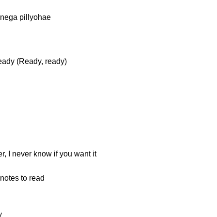
 nega pill
yohae
ready
(Ready, ready)
r, I never know
if you want it
 notes
to read
y