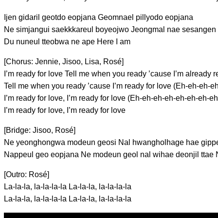
I
jen gida
ril geotdo eop
jana Geomnael
pillyodo eop
jana
Ne sim
jangui saekkkareul
boyeojwo Jeong
mal nae sesange
n
Du nune
ul tteobwa ne
ape
Here I
am
[Chorus: Jennie, Jisoo, Lisa, Rosé]
I’m ready for love
Tell me when you ready ’cause I’m already 
Tell me when you ready ’cause I’m ready for love
(Eh-eh-eh-eh
I’m
ready for love, I’m ready for love (Eh-eh-eh-eh-eh-eh-eh-eh
I’m
ready for love, I’m ready for love
[Bridge: Jisoo, Rosé]
Ne yeonghon
gwa modeun geosi
Nal hwangholhage hae
gipp
Nappeul geo eopj
ana Ne modeun geol nal wihae
deonjil ttae
[Outro: Rosé]
La-la-
la, la-la-la-
la La-la-
la, la-la-la-
la
La-la-
la, la-la-la-
la La-la-
la, la-la-la-
la