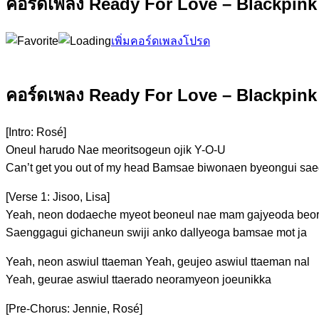
คอร์ดเพลง Ready For Love – Blackpink
เพิ่มคอร์ดเพลงโปรด
คอร์ดเพลง Ready For Love – Blackpink
[Intro: Rosé]
Oneul ha
rudo
Nae meor
itsogeun
ojik Y-O
-U
Can’t get you out
of my
head Bamsae
biwonaen
byeongui sa
[Verse 1: Jisoo, Lisa]
Yeah,
neon dodaeche myeot
beoneul nae mam gaj
yeoda beor
Saenggagui gic
haneun swiji ank
o dallyeoga bamsae mot ja
Yeah, neon as
wiul ttaeman
Yeah, geujeo as
wiul ttaeman nal
Yeah, geurae as
wiul ttaerado
neoramyeon joeunikka
[Pre-Chorus: Jennie, Rosé]