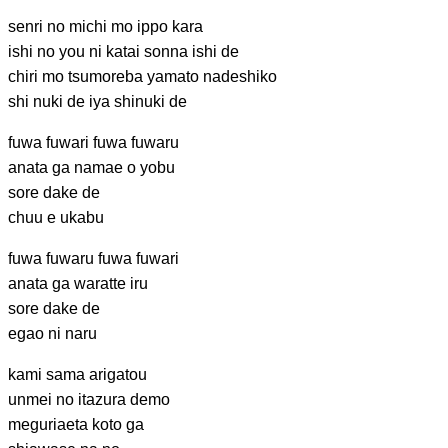
senri no michi
mo ippo kara
ishi no you ni
katai sonna ishi de
chiri mo tsumoreba
yamato nadeshiko
shi nuki de iya shinuki de
fuwa
fuwari fuwa
fuwaru
anata ga
namae o yobu
sore dake de
chuu e
ukabu
fuwa fuwaru
fuwa fuwari
anata ga
waratte iru
sore dake de
egao ni naru
kami sama
arigatou
unmei no
itazura demo
meguriaeta
koto ga