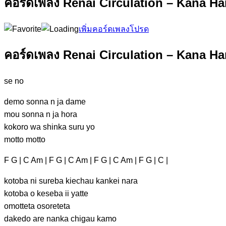
คอร์ดเพลง Renai Circulation – Kana H
เพิ่มคอร์ดเพลงโปรด
คอร์ดเพลง Renai Circulation – Kana H
se no
demo
sonna n ja
dame
mou son
na n ja ho
ra
kokoro
wa shinka suru
yo
motto
motto
F G | C Am | F G | C Am | F G | C Am | F G | C |
kotoba ni sureba
kiechau kankei nara
kotoba o
keseba ii yatte
omotteta
osoreteta
dakedo are nanka
chigau kamo