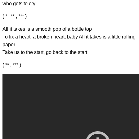
who
gets to cry
( * , ** , *** )
All it takes is a
smooth pop of a bottle top
To
fix a heart, a bro
ken heart,
baby
All it takes is a
little rolling
paper
Take us
to the start, go back
to the start
( ** , *** )