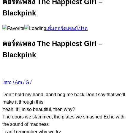
คอร์ดเพลง The Happiest Girl –
Blackpink
เพิ่มคอร์ดเพลงโปรด
คอร์ดเพลง The Happiest Girl –
Blackpink
Intro / Am / G /
Don’t hold my hand, don’t beg me
back Don’t say that we’ll
make it through this
Yeah, if I’m so
beautiful, then w
hy?
The doors we slammed, the plates we
smashed Echo with
the sound of madness
I can’t rem
ember why we
try