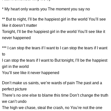
*
My heart only
wants you The
moment
you say
no
** But to n
ight, I’ll be the
happiest girl in the
world You’ll s
ee
like
it doesn’t matter
To
night, I’ll be the
happiest girl in the
world You’ll s
ee like
it
never happened
***
I can stop the tears if I want to
I can stop the tears if I want
to
I can stop the tears
if I want
to But ton
ight, I’ll be the
happiest
girl in the
world
You’ll
see like
it never happened
Don’t make us saints, we’re wards of p
ain The past and a
perfect picture
There’s no one e
lse to blame
this time
Don’t change the truth
we can’t un
do
The high we chase, steal the crash, no
You’re not the
one