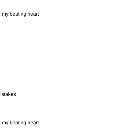
n my beating
heart
ista
kes
n my beating
heart