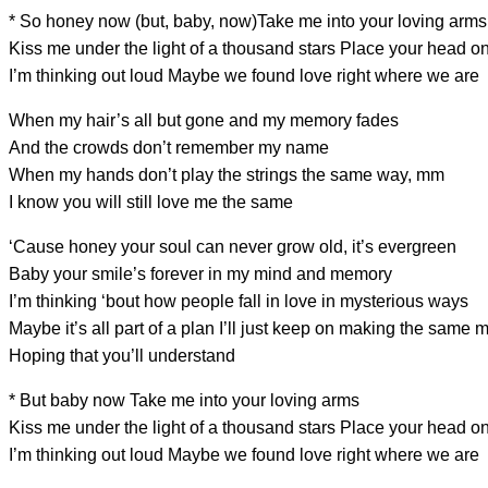
* So honey no
w (but, baby, now)
Ta
ke me into your loving ar
ms
Kiss me under the light of a thou
sand
stars
Place your he
ad o
I’m thinking o
ut lo
ud Maybe w
e fo
und lo
ve ri
ght wh
ere w
e ar
e
When my hair’s all but gone and my me
mory fades
And the crowds don’t remember my n
ame
When my hands don’t pla
y the strings the s
ame way, mm
I know you will still love me the
same
‘Cause honey yo
ur s
oul can never gro
w ol
d, it’s evergree
n
Baby yo
ur sm
ile’s forever i
n my m
ind and mem
ory
I’m thinking ‘b
out how p
eople fall in love in myste
rious way
s
M
aybe it’s all part of a pl
an
I’ll just keep on making the s
ame m
Ho
ping that you’ll understa
nd
* But baby no
w
Ta
ke me into your loving ar
ms
Kiss me under the light of a thou
sand
stars
Place your he
ad o
I’m thinking o
ut lo
ud Maybe w
e fo
und lo
ve ri
ght wh
ere w
e ar
e