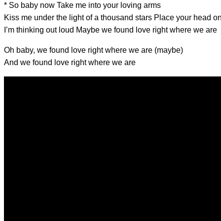
* So baby no
w
Ta
ke me into your loving ar
ms
Kiss me under the light of a thou
sand
stars
Place your he
ad o
I’m thinking o
ut lo
ud Maybe w
e fo
und lo
ve ri
ght wh
ere w
e ar
e
Oh baby, w
e fo
und lo
ve ri
ght wh
ere w
e ar
e (maybe)
And we
fou
nd lo
ve rig
ht whe
re w
e ar
e