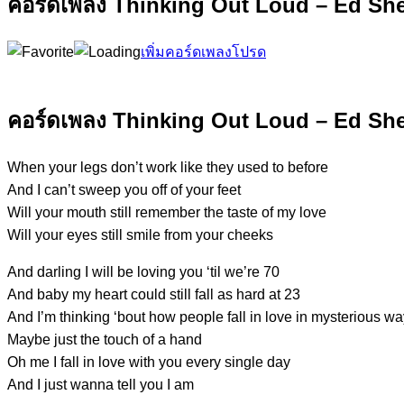
คอร์ดเพลง Thinking Out Loud – Ed Sh
เพิ่มคอร์ดเพลงโปรด
คอร์ดเพลง Thinking Out Loud – Ed Sh
When your legs don’t work like they u
sed to before
And I can’t sweep you off of your fe
et
Will your mouth still remember the ta
ste of my love
Will your eyes still smile fro
m your cheeks
And darling
I
will be loving you
‘t
il we’re 70
And baby m
y h
eart could still fall a
s h
ard at 23
And I’m thinking ‘b
out how p
eople fall in love in myste
rious wa
M
aybe just the touch of a ha
nd
Oh
me I fall in love with you eve
ry single da
y
And I
just wanna tell you I am